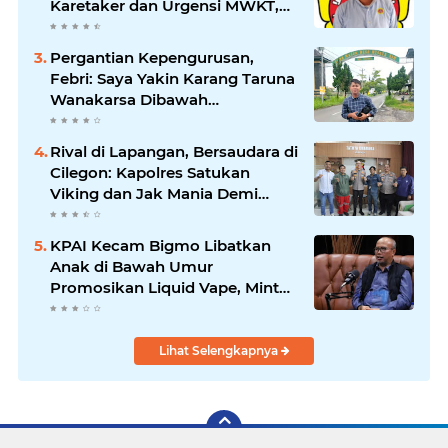
Karetaker dan Urgensi MWKT,
Saat Suasana Berduka
Pergantian Kepengurusan,
Febri: Saya Yakin Karang Taruna
Wanakarsa Dibawah
Kepemimpinan Bung Entus
Jauh Membawa Manfaat
Rival di Lapangan, Bersaudara di
Cilegon: Kapolres Satukan
Viking dan Jak Mania Demi
Nobar Damai Piala Presiden
2026
KPAI Kecam Bigmo Libatkan
Anak di Bawah Umur
Promosikan Liquid Vape, Minta
Aparat Bertindak Tegas
Lihat Selengkapnya