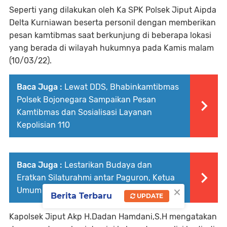
Seperti yang dilakukan oleh Ka SPK Polsek Jiput Aipda
Delta Kurniawan beserta personil dengan memberikan
pesan kamtibmas saat berkunjung di beberapa lokasi
yang berada di wilayah hukumnya pada Kamis malam
(10/03/22).
Baca Juga :
Lewat DDS, Bhabinkamtibmas
Polsek Bojonegara Sampaikan Pesan
Kamtibmas dan Sosialisasi Layanan
Kepolisian 110
Baca Juga :
Lestarikan Budaya dan
Eratkan Silaturahmi antar Paguron, Ketua
×
Umum KPSTI hadiri Gembrung Bersama
Berita Terbaru
UPDATE
Kapolsek Jiput Akp H.Dadan Hamdani,S.H mengatakan