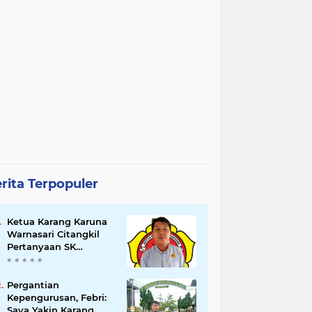
rita Terpopuler
Ketua Karang Karuna
Warnasari Citangkil
Pertanyaan SK
Karetaker dan Urgensi
MWKT, Saat Suasana
Berduka
Pergantian
Kepengurusan, Febri:
Saya Yakin Karang