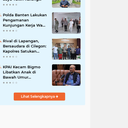
Taruna Wanakarsa
Dibawah
Kepemimpinan Bung
Polda Banten Lakukan
Entus Jauh Membawa
Pengamanan
Manfaat
Kunjungan Kerja Wakil
Presiden RI
Rival di Lapangan,
Bersaudara di Cilegon:
Kapolres Satukan
Viking dan Jak Mania
Demi Nobar Damai
Piala Presiden 2026
KPAI Kecam Bigmo
Libatkan Anak di
Bawah Umur
Promosikan Liquid
Vape, Minta Aparat
Bertindak Tegas
Lihat Selengkapnya