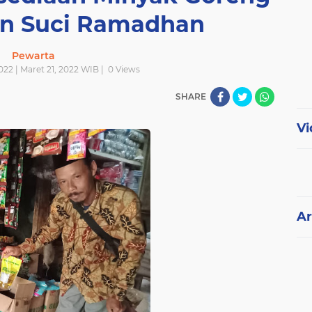
an Suci Ramadhan
Pewarta
2022 | Maret 21, 2022 WIB |
0
Views
SHARE
Vi
Ar