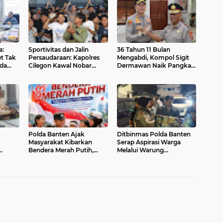
a:
Sportivitas dan Jalin
36 Tahun 11 Bulan
t Tak
Persaudaraan: Kapolres
Mengabdi, Kompol Sigit
ada
Cilegon Kawal Nobar
Dermawan Naik Pangkat
Persib vs Persija
dan Raih Penghargaan
Berlangsung Aman dan
Umrah dari Kapolres
Kondusif
Cilegon
Polda Banten Ajak
Ditbinmas Polda Banten
Masyarakat Kibarkan
Serap Aspirasi Warga
Bendera Merah Putih,
Melalui Warung
naannya
Semarakkan HUT ke-81
Bhabinkamtibmas
bauan
Kemerdekaan Republik
Keliling
Indonesia