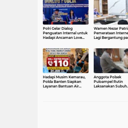
Polri Gelar Dialog
Wamen Nezar Patri
Penguatan Internal untuk
Pemerataan Interne
Hadapi Ancaman Love
Lagi Bergantung p
Scamming di Era Digital
BTS
Hadapi Musim Kemarau,
Anggota Polsek
Polda Banten Siapkan
Puloampel Rutin
Layanan Bantuan Air
Laksanakan Subuh
Bersih Melalui Call Center
Keliling di Desa Bi
110
dan Sampaikan Im