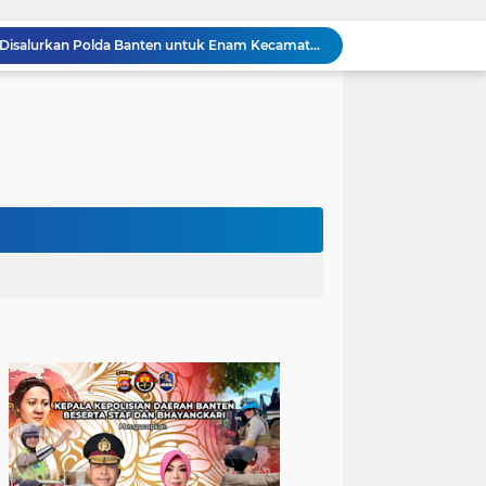
502 Ribu Liter Air Bersih Disalurkan Polda Banten untuk Enam Kecamatan di Kabupaten Serang
Melalui Talkshow RRI Banten, Polda Banten Edukasi Masyarakat tentang Bahaya Karhutla dan Konsekuensi Hukum Pembakaran Lahan
Kombes Pol Edy Sumardi Apresiasi Sinergi Pengamanan Obvitnas di Pertamina Patra Niaga Jabar
Berikan Rasa Aman di Masyarakat, Polsek Ciwandan Tingkatkan Patroli Malam Secara Rutin
Patroli Blue Light Upaya KSKP Merak Polres Cilegon Tekan Aksi Tindak Kriminalitas
Personel Samapta KSKP Merak Polres Cilegon Patroli Dialogis Sampaikan Imbauan kepada Pengguna Jasa Kepelabuhan
Pelayanan Prima kepada Masyarakat, Anggota Polsek Puloampel Laksanakan Gatur Lalu Lintas
Anggota Polsek Puloampel Rutin Laksanakan Subuh Keliling di Desa Binaannya
Bhabinkamtibmas Polsek Puloampel Sambang Warganya, Himbau Bahaya Bakar Sampah dan Sosialisasikan Layanan 110
Bhabinkamtibmas Polsek Purwakarta Gencarkan Himbauan Dilarang Membakar Sampah Sembarangan Saat Musim Kemarau