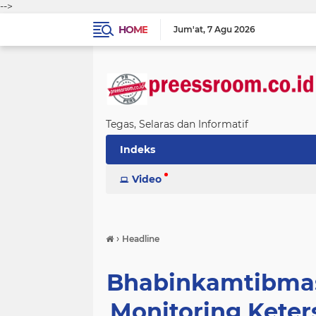
-->
HOME
Jum'at
7 Agu 2026
Tegas, Selaras dan Informatif
Indeks
Video
›
Headline
Bhabinkamtibmas
Monitoring Kete