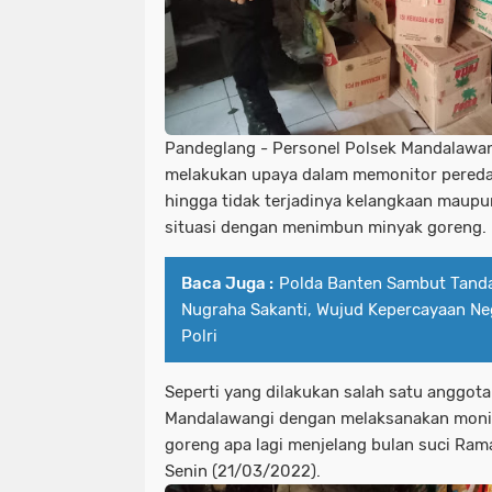
Pandeglang - Personel Polsek Mandalawan
melakukan upaya dalam memonitor pereda
hingga tidak terjadinya kelangkaan mau
situasi dengan menimbun minyak goreng.
Baca Juga :
Polda Banten Sambut Tand
Nugraha Sakanti, Wujud Kepercayaan Neg
Polri
Seperti yang dilakukan salah satu anggo
Mandalawangi dengan melaksanakan monit
goreng apa lagi menjelang bulan suci Ram
Senin (21/03/2022).