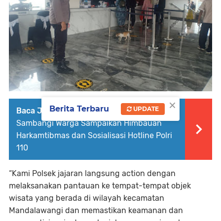
×
Berita Terbaru
UPDATE
Baca Juga :
Anggota Polsek Bojonegara
Sambangi Warga Sampaikan Himbauan
Harkamtibmas dan Sosialisasi Hotline Polri
110
“Kami Polsek jajaran langsung action dengan
melaksanakan pantauan ke tempat-tempat objek
wisata yang berada di wilayah kecamatan
Mandalawangi dan memastikan keamanan dan