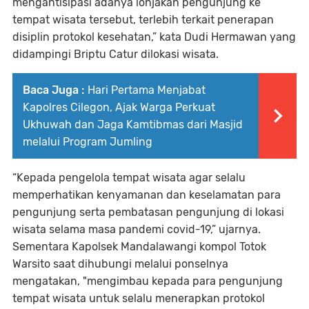
mengantisipasi adanya lonjakan pengunjung ke
tempat wisata tersebut, terlebih terkait penerapan
disiplin protokol kesehatan,” kata Dudi Hermawan yang
didampingi Briptu Catur dilokasi wisata.
Baca Juga :
Hari Pertama Menjabat
Kapolres Cilegon, Ajak Warga Perkuat
Ukhuwah dan Jaga Kamtibmas dari Masjid
melalui Program Jumling
“Kepada pengelola tempat wisata agar selalu
memperhatikan kenyamanan dan keselamatan para
pengunjung serta pembatasan pengunjung di lokasi
wisata selama masa pandemi covid-19,” ujarnya.
Sementara Kapolsek Mandalawangi kompol Totok
Warsito saat dihubungi melalui ponselnya
mengatakan, "mengimbau kepada para pengunjung
tempat wisata untuk selalu menerapkan protokol