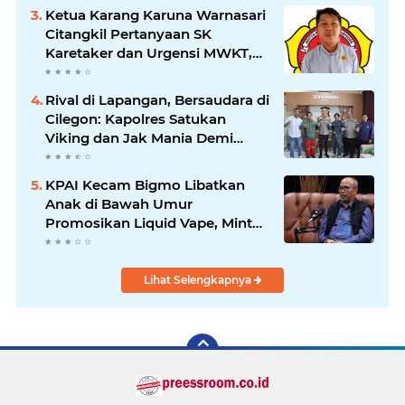
Jauh Membawa Manfaat
Ketua Karang Karuna Warnasari
Citangkil Pertanyaan SK
Karetaker dan Urgensi MWKT,
Saat Suasana Berduka
Rival di Lapangan, Bersaudara di
Cilegon: Kapolres Satukan
Viking dan Jak Mania Demi
Nobar Damai Piala Presiden
2026
KPAI Kecam Bigmo Libatkan
Anak di Bawah Umur
Promosikan Liquid Vape, Minta
Aparat Bertindak Tegas
Lihat Selengkapnya