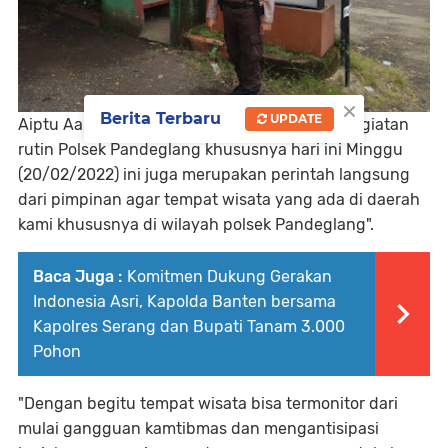
×
Berita Terbaru
UPDATE
Aiptu Aan mengatakan, "kegiatan ini selain kegiatan
rutin Polsek Pandeglang khususnya hari ini Minggu
(20/02/2022) ini juga merupakan perintah langsung
dari pimpinan agar tempat wisata yang ada di daerah
kami khususnya di wilayah polsek Pandeglang".
Baca Juga :
Komitmen Dukung Gerakan
Indonesia Asri, Kapolda Banten bersama
Kapolres Serang dan Bupati Tanam 3.000
Pohon
"Dengan begitu tempat wisata bisa termonitor dari
mulai gangguan kamtibmas dan mengantisipasi