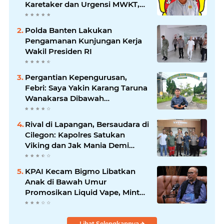
Karetaker dan Urgensi MWKT,
Saat Suasana Berduka
Polda Banten Lakukan
Pengamanan Kunjungan Kerja
Wakil Presiden RI
Pergantian Kepengurusan,
Febri: Saya Yakin Karang Taruna
Wanakarsa Dibawah
Kepemimpinan Bung Entus
Jauh Membawa Manfaat
Rival di Lapangan, Bersaudara di
Cilegon: Kapolres Satukan
Viking dan Jak Mania Demi
Nobar Damai Piala Presiden
2026
KPAI Kecam Bigmo Libatkan
Anak di Bawah Umur
Promosikan Liquid Vape, Minta
Aparat Bertindak Tegas
Lihat Selengkapnya