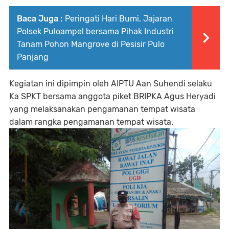
Baca Juga :
Peringati Hari Bumi, Jajaran
Polsek Puloampel bersama Pihak Industri
Tanam Pohon Mangrove di Pesisir Pulo
Panjang
Kegiatan ini dipimpin oleh AIPTU Aan Suhendi selaku
Ka SPKT bersama anggota piket BRIPKA Agus Heryadi
yang melaksanakan pengamanan tempat wisata
dalam rangka pengamanan tempat wisata.