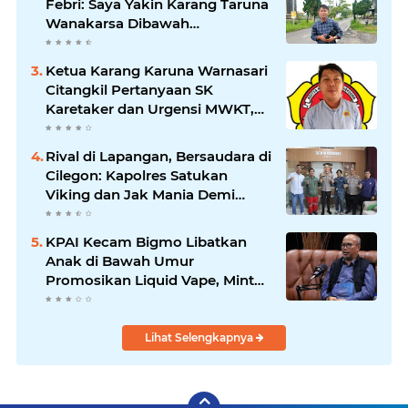
Febri: Saya Yakin Karang Taruna
Wanakarsa Dibawah
Kepemimpinan Bung Entus
Jauh Membawa Manfaat
Ketua Karang Karuna Warnasari
Citangkil Pertanyaan SK
Karetaker dan Urgensi MWKT,
Saat Suasana Berduka
Rival di Lapangan, Bersaudara di
Cilegon: Kapolres Satukan
Viking dan Jak Mania Demi
Nobar Damai Piala Presiden
2026
KPAI Kecam Bigmo Libatkan
Anak di Bawah Umur
Promosikan Liquid Vape, Minta
Aparat Bertindak Tegas
Lihat Selengkapnya