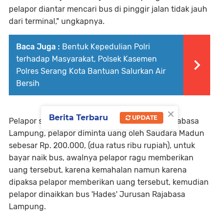
pelapor diantar mencari bus di pinggir jalan tidak jauh
dari terminal," ungkapnya.
Baca Juga :
Bentuk Kepedulian Polri
terhadap Masyarakat, Polsek Kasemen
Polres Serang Kota Bantuan Salurkan Air
Bersih
×
Berita Terbaru
UPDATE
Pelapor setelah mendapatkan bus jurusan Rajabasa
Lampung, pelapor diminta uang oleh Saudara Madun
sebesar Rp. 200.000, (dua ratus ribu rupiah), untuk
bayar naik bus, awalnya pelapor ragu memberikan
uang tersebut, karena kemahalan namun karena
dipaksa pelapor memberikan uang tersebut, kemudian
pelapor dinaikkan bus 'Hades' Jurusan Rajabasa
Lampung.