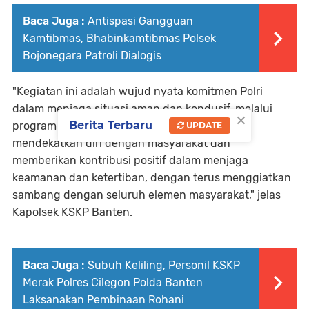
Baca Juga :
Antispasi Gangguan
Kamtibmas, Bhabinkamtibmas Polsek
Bojonegara Patroli Dialogis
"Kegiatan ini adalah wujud nyata komitmen Polri
dalam menjaga situasi aman dan kondusif, melalui
×
Berita Terbaru
program Quick Wins, kami berupaya untuk
UPDATE
mendekatkan diri dengan masyarakat dan
memberikan kontribusi positif dalam menjaga
keamanan dan ketertiban, dengan terus menggiatkan
sambang dengan seluruh elemen masyarakat," jelas
Kapolsek KSKP Banten.
Baca Juga :
Subuh Keliling, Personil KSKP
Merak Polres Cilegon Polda Banten
Laksanakan Pembinaan Rohani