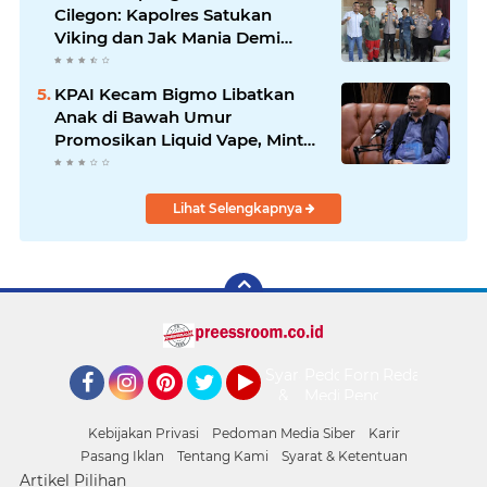
Cilegon: Kapolres Satukan
Viking dan Jak Mania Demi
Nobar Damai Piala Presiden
2026
KPAI Kecam Bigmo Libatkan
Anak di Bawah Umur
Promosikan Liquid Vape, Minta
Aparat Bertindak Tegas
Lihat Selengkapnya
Syarat
Pedoman
Form
Redaksi
&
Media
Pengaduan
Facebook
Instagram
Pinterest
Twitter
YouTube
Ketentuan
Siber
Kebijakan Privasi
Pedoman Media Siber
Karir
Pasang Iklan
Tentang Kami
Syarat & Ketentuan
Artikel Pilihan