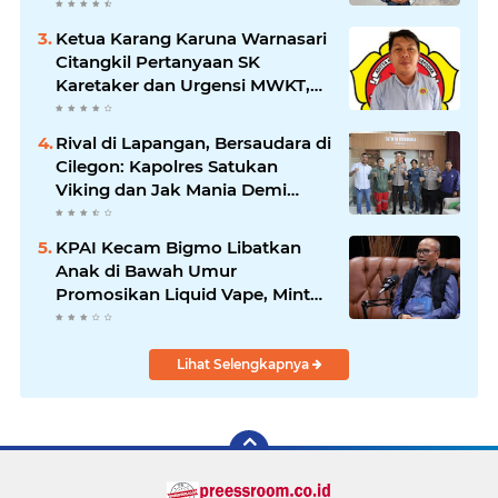
Kepemimpinan Bung Entus
Jauh Membawa Manfaat
Ketua Karang Karuna Warnasari
Citangkil Pertanyaan SK
Karetaker dan Urgensi MWKT,
Saat Suasana Berduka
Rival di Lapangan, Bersaudara di
Cilegon: Kapolres Satukan
Viking dan Jak Mania Demi
Nobar Damai Piala Presiden
2026
KPAI Kecam Bigmo Libatkan
Anak di Bawah Umur
Promosikan Liquid Vape, Minta
Aparat Bertindak Tegas
Lihat Selengkapnya