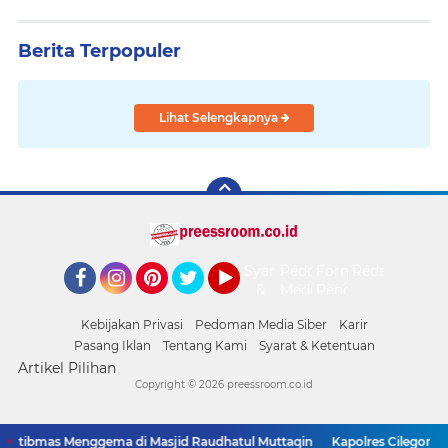
Berita Terpopuler
Lihat Selengkapnya
Syarat
Pedoman
Form
Redaksi
&
Media
Pengaduan
Facebook
Instagram
Pinterest
Twitter
YouTube
Ketentuan
Siber
Kebijakan Privasi
Pedoman Media Siber
Karir
Pasang Iklan
Tentang Kami
Syarat & Ketentuan
Artikel Pilihan
Copyright ©
2026 preessroom.co.id
mtibmas Menggema di Masjid Raudhatul Muttaqin
Kapolres Cilegon Jali