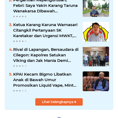
Febri: Saya Yakin Karang Taruna
Wanakarsa Dibawah
Kepemimpinan Bung Entus
Jauh Membawa Manfaat
Ketua Karang Karuna Warnasari
Citangkil Pertanyaan SK
Karetaker dan Urgensi MWKT,
Saat Suasana Berduka
Rival di Lapangan, Bersaudara di
Cilegon: Kapolres Satukan
Viking dan Jak Mania Demi
Nobar Damai Piala Presiden
2026
KPAI Kecam Bigmo Libatkan
Anak di Bawah Umur
Promosikan Liquid Vape, Minta
Aparat Bertindak Tegas
Lihat Selengkapnya