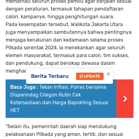
memantau seluruh proses pemilu agar berjalan sesuai
dengan peraturan, termasuk tahapan pendaftaran
calon, kampanye, hingga penghitungan suara.
Pada kesempatan tersebut, Walikota Jakarta Utara
juga menyampaikan sambutannya bahwa pentingnya
menjaga kerukunan dan kedamaian selama proses
Pilkada serentak 2024. Ia menekankan agar seluruh
elemen masyarakat, termasuk para calon, tim sukses,
dan pendukung, dapat bersikap dewasa dalam
×
menghadapi perbedaan pilihan politik.
Berita Terbaru
UPDATE
Baca Juga :
Tekan Inflasi, Polres bersama
Disperindag Cilegon Rutin Cek
Ketersediaan dan Harga Bapokting Sesuai
HET
"Selain itu, pemerintah daerah siap mendukung
pelaksanaan Pilkada yang aman, tertib, dan sesuai