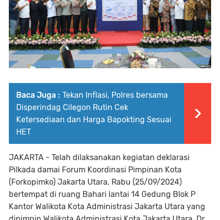
Baca Juga :
Tekan Inflasi, Polres bersama
Disperindag Cilegon Rutin Cek
Ketersediaan dan Harga Bapokting Sesuai
HET
JAKARTA - Telah dilaksanakan kegiatan deklarasi
Pilkada damai Forum Koordinasi Pimpinan Kota
(Forkopimko) Jakarta Utara, Rabu (25/09/2024)
bertempat di ruang Bahari lantai 14 Gedung Blok P
Kantor Walikota Kota Administrasi Jakarta Utara yang
dipimpin Walikota Administrasi Kota Jakarta Utara, Dr.