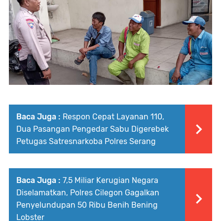
Baca Juga :
Respon Cepat Layanan 110,
Dua Pasangan Pengedar Sabu Digerebek
Petugas Satresnarkoba Polres Serang
Baca Juga :
7,5 Miliar Kerugian Negara
Diselamatkan, Polres Cilegon Gagalkan
Penyelundupan 50 Ribu Benih Bening
Lobster