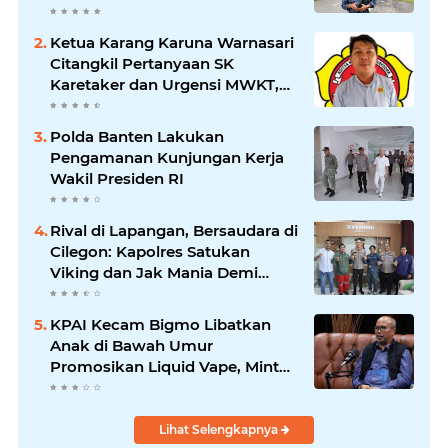
Kepemimpinan Bung Entus
Jauh Membawa Manfaat
Ketua Karang Karuna Warnasari
Citangkil Pertanyaan SK
Karetaker dan Urgensi MWKT,
Saat Suasana Berduka
Polda Banten Lakukan
Pengamanan Kunjungan Kerja
Wakil Presiden RI
Rival di Lapangan, Bersaudara di
Cilegon: Kapolres Satukan
Viking dan Jak Mania Demi
Nobar Damai Piala Presiden
2026
KPAI Kecam Bigmo Libatkan
Anak di Bawah Umur
Promosikan Liquid Vape, Minta
Aparat Bertindak Tegas
Lihat Selengkapnya