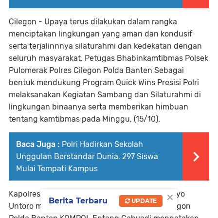
Cilegon - Upaya terus dilakukan dalam rangka
menciptakan lingkungan yang aman dan kondusif
serta terjalinnnya silaturahmi dan kedekatan dengan
seluruh masyarakat, Petugas Bhabinkamtibmas Polsek
Pulomerak Polres Cilegon Polda Banten Sebagai
bentuk mendukung Program Quick Wins Presisi Polri
melaksanakan Kegiatan Sambang dan Silaturahmi di
lingkungan binaanya serta memberikan himbuan
tentang kamtibmas pada Minggu, (15/10).
Baca Juga :
Polri Hadirkan Sekolah
Unggulan Berstandar Dunia, 297 Siswa
Mulai Tempati Kampus
×
Kapolres Cilegon Polda Banten AKBP Eko Tjahyo
Berita Terbaru
UPDATE
Untoro melalui Kapolsek Pulomerak Polres Cilegon