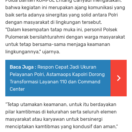
Polda Banten KOMPOL Entang Cahyadi mengatakan,
bahwa kegiatan ini merupakan ajang komunikasi yang
baik serta adanya sinergitas yang solid antara Polri
dengan masyarakat di lingkungan tersebut.
"Dalam kesempatan tatap muka ini, personil Polsek
Pulomerak bersilahturahmi dengan warga masyarakat
untuk tetap bersama-sama menjaga keamanan
lingkungannya," ujarnya.
Baca Juga :
Respon Cepat Jadi Ukuran
Pelayanan Polri, Astamaops Kapolri Dorong
Transformasi Layanan 110 dan Command
Center
“Tetap utamakan keamanan, untuk itu berdayakan
pilar kamtibmas di kelurahan serta seluruh elemen
masyarakat atau karyawan untuk bersinergi
menciptakan kamtibmas yang kondusif dan aman,“