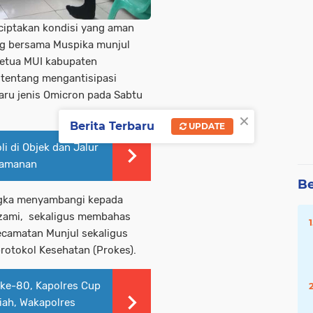
ciptakan kondisi yang aman
ng bersama Muspika munjul
etua MUI kabupaten
tentang mengantisipasi
aru jenis Omicron pada Sabtu
×
Berita Terbaru
UPDATE
li di Objek dan Jalur
eamanan
Be
angka menyambangi kepada
zami, sekaligus membahas
ecamatan Munjul sekaligus
otokol Kesehatan (Prokes).
ke-80, Kapolres Cup
iah, Wakapolres