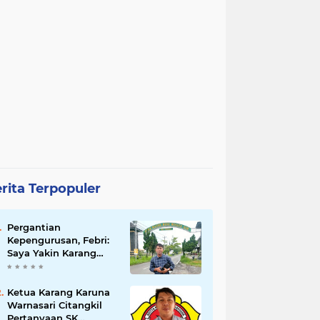
rita Terpopuler
Pergantian
Kepengurusan, Febri:
Saya Yakin Karang
Taruna Wanakarsa
Dibawah
Kepemimpinan Bung
Ketua Karang Karuna
Entus Jauh Membawa
Warnasari Citangkil
Manfaat
Pertanyaan SK