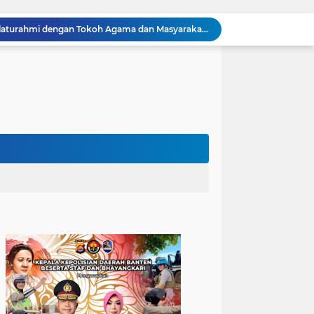
Kapolres Cilegon Perkuat Sinergi dengan Pemkot dan Muhammadiyah, Bersama Jaga Cilegon Tetap Aman serta Kondusif
Polres Cilegon Salurkan 16 Ton Air Bersih, Hadir Ringankan Warga Pulomerak di Tengah Kemarau
Ditreskrimum Polda Banten Tetapkan Dua Tersangka Kasus Aksi Anarkis dan Penghasutan di Balaraja
Bhabinkamtibmas Polsek Purwakarta Gencarkan Himbauan Dilarang Membakar Sampah Sembarangan Saat Musim Kemarau
Sinergitas, Bhabinkamtibmas Polsek Anyar Jalin Silaturahmi Bersama Masyarakat
Sambangi Pemuda, Bhabinkamtibmas Polsek Bojonegara Edukasi Kamtibmas dan Sosialisasi Hotline Polri 110
Dialog Kamtibmas, Anggota Polsek Bojonegara Patroli Malam, Sambangi Warga Sosialisasi Layanan Kepolisian 110
Polsek Bojonegara Salurkan 24 Ribu Liter Air Bersih dan Tandon, Hadirkan Harapan di Tengah Kemarau
Kapolres Cilegon Dekatkan Polri dengan Warga, Pesan Kamtibmas Menggema di Masjid Raudhatul Muttaqin
Kapolres Cilegon Jalin Silaturahmi dengan Tokoh Agama dan Masyarakat Usai Sholat Jumat di Masjid Raudotul Mutaqien