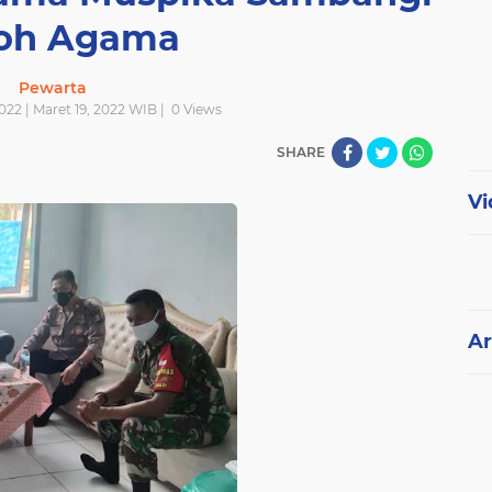
oh Agama
Pewarta
2022 | Maret 19, 2022 WIB |
0
Views
SHARE
Vi
Ar