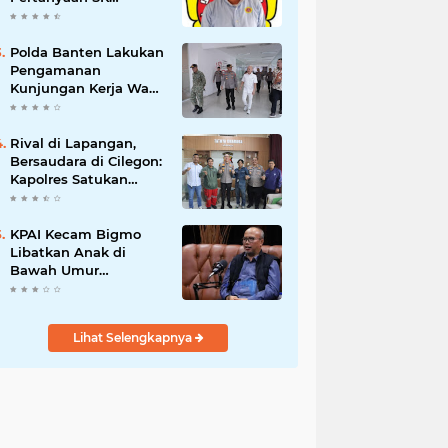
Karetaker dan Urgensi
MWKT, Saat Suasana
Berduka
Polda Banten Lakukan
Pengamanan
Kunjungan Kerja Wakil
Presiden RI
Rival di Lapangan,
Bersaudara di Cilegon:
Kapolres Satukan
Viking dan Jak Mania
Demi Nobar Damai
Piala Presiden 2026
KPAI Kecam Bigmo
Libatkan Anak di
Bawah Umur
Promosikan Liquid
Vape, Minta Aparat
Bertindak Tegas
Lihat Selengkapnya