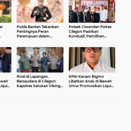
ar
Polda Banten Tekankan
Polsek Ciwandan Polres
Pentingnya Peran
Cilegon Pastikan
Perempuan dalam
Kondusif, Pemilihan
Pembangunan Bangsa
Ketua Karang Taruna
uk
Randakari Sukses Digelar
an
Rival di Lapangan,
KPAI Kecam Bigmo
awah
Bersaudara di Cilegon:
Libatkan Anak di Bawah
iquid
Kapolres Satukan Viking
Umur Promosikan Liquid
dan Jak Mania Demi
Vape, Minta Aparat
Nobar Damai Piala
Bertindak Tegas
Presiden 2026