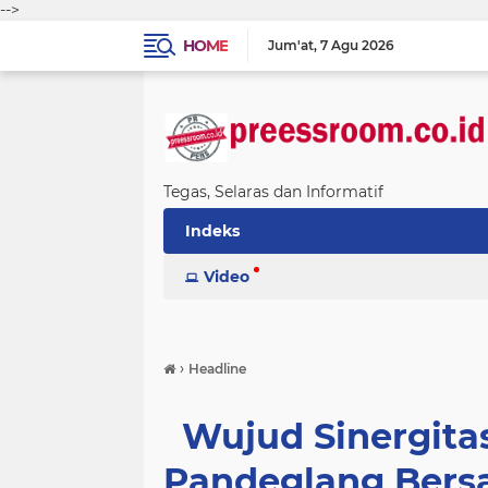
-->
HOME
Jum'at
7 Agu 2026
Tegas, Selaras dan Informatif
Indeks
Video
›
Headline
Wujud Sinergitas
Pandeglang Bers