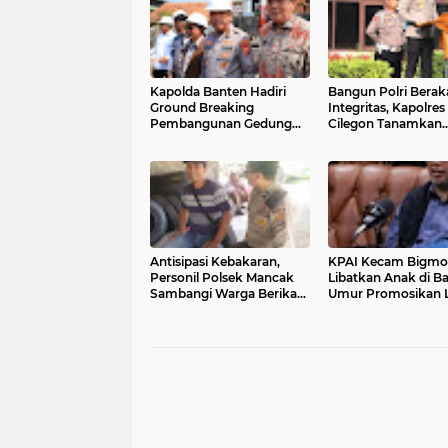
Kapolda Banten Hadiri
Bangun Polri Berak
Ground Breaking
Integritas, Kapolres
Pembangunan Gedung
Cilegon Tanamkan
Kantor DPD RI di Ibu Kota
Filosofi Pohon
Provinsi Banten
Kepemimpinan unt
Wujudkan Pelayan
Presisi
Antisipasi Kebakaran,
KPAI Kecam Bigmo
Personil Polsek Mancak
Libatkan Anak di B
Sambangi Warga Berikan
Umur Promosikan L
Imbauan
Vape, Minta Aparat
Bertindak Tegas