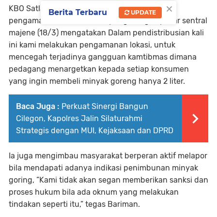
×
KBO Satlantas Iptu Bariman saat memimpin
Berita Terbaru
UPDATE
pengamanan distribusi minyak goreng di pasar sentral
majene (18/3) mengatakan Dalam pendistribusian kali
ini kami melakukan pengamanan lokasi, untuk
mencegah terjadinya gangguan kamtibmas dimana
pedagang menargetkan kepada setiap konsumen
yang ingin membeli minyak goreng hanya 2 liter.
Baca Juga :
Perkuat Sinergi Bangun
Cilegon, Kapolres Jalin Silaturahmi
Strategis dengan MUI, Kejaksaan dan DPRD
Ia juga mengimbau masyarakat berperan aktif melapor
bila mendapati adanya indikasi penimbunan minyak
goring, ”Kami tidak akan segan memberikan sanksi dan
proses hukum bila ada oknum yang melakukan
tindakan seperti itu,” tegas Bariman.