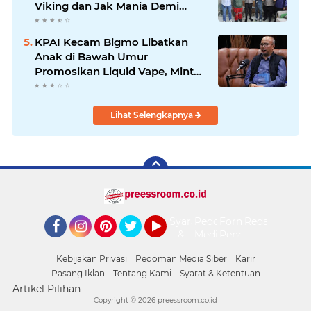
Viking dan Jak Mania Demi
Nobar Damai Piala Presiden
2026
KPAI Kecam Bigmo Libatkan
Anak di Bawah Umur
Promosikan Liquid Vape, Minta
Aparat Bertindak Tegas
Lihat Selengkapnya
Syarat
Pedoman
Form
Redaksi
&
Media
Pengaduan
Facebook
Instagram
Pinterest
Twitter
YouTube
Ketentuan
Siber
Kebijakan Privasi
Pedoman Media Siber
Karir
Pasang Iklan
Tentang Kami
Syarat & Ketentuan
Artikel Pilihan
Copyright ©
2026 preessroom.co.id