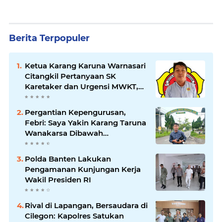
Berita Terpopuler
Ketua Karang Karuna Warnasari
Citangkil Pertanyaan SK
Karetaker dan Urgensi MWKT,
Saat Suasana Berduka
Pergantian Kepengurusan,
Febri: Saya Yakin Karang Taruna
Wanakarsa Dibawah
Kepemimpinan Bung Entus
Jauh Membawa Manfaat
Polda Banten Lakukan
Pengamanan Kunjungan Kerja
Wakil Presiden RI
Rival di Lapangan, Bersaudara di
Cilegon: Kapolres Satukan