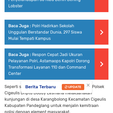
Lobster
Baca Juga :
Polri Hadirkan Sekolah
Unggulan Berstandar Dunia, 297 Siswa
Mulai Tempati Kampus
Baca Juga :
Respon Cepat Jadi Ukuran
Pelayanan Polri, Astamaops Kapolri Dorong
Transformasi Layanan 110 dan Command
Center
×
Seperti salah satu personel bhabibkamtibmas Polsek
Berita Terbaru
UPDATE
Cigeulis Briptu Doddy Lesmana melaksanakan
kunjungan di desa Karangbolong Kecamatan Cigeulis
Kabupaten Pandeglang untuk menjalin kemitraan
polisi dengan element masyarakat.