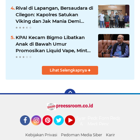
Jauh Membawa Manfaat
Rival di Lapangan, Bersaudara di
Cilegon: Kapolres Satukan
Viking dan Jak Mania Demi
Nobar Damai Piala Presiden
2026
KPAI Kecam Bigmo Libatkan
Anak di Bawah Umur
Promosikan Liquid Vape, Minta
Aparat Bertindak Tegas
Lihat Selengkapnya
Syarat
Pedoman
Form
Redaksi
&
Media
Pengaduan
Facebook
Instagram
Pinterest
Twitter
YouTube
Ketentuan
Siber
Kebijakan Privasi
Pedoman Media Siber
Karir