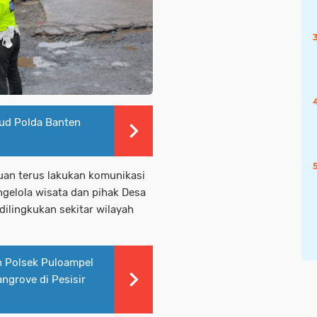
rud Polda Banten
buan terus lakukan komunikasi
ngelola wisata dan pihak Desa
 dilingkukan sekitar wilayah
an Polsek Puloampel
ngrove di Pesisir