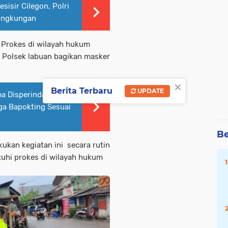
isir Cilegon, Polri
Lingkungan
 Prokes di wilayah hukum
 Polsek labuan bagikan masker
×
Berita Terbaru
UPDATE
ma Disperindag
ga Bapokting Sesuai
Be
ukan kegiatan ini secara rutin
uhi prokes di wilayah hukum