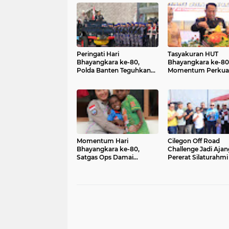
Peringati Hari
Tasyakuran HUT
Bhayangkara ke-80,
Bhayangkara ke-80
Polda Banten Teguhkan
Momentum Perkua
Komitmen Pengabdian
Pengabdian Polri u
untuk Masyarakat
Masyarakat
Momentum Hari
Cilegon Off Road
Bhayangkara ke-80,
Challenge Jadi Ajan
Satgas Ops Damai
Pererat Silaturahmi
Cartenz Eratkan
Kebersamaan
Kedekatan dengan
Masyarakat Lewat Baksos