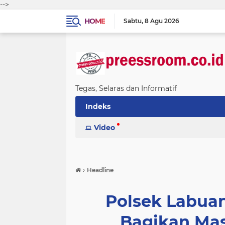
-->
HOME
Sabtu
8 Agu 2026
Tegas, Selaras dan Informatif
Indeks
Video
›
Headline
Polsek Labua
Bagikan Mas