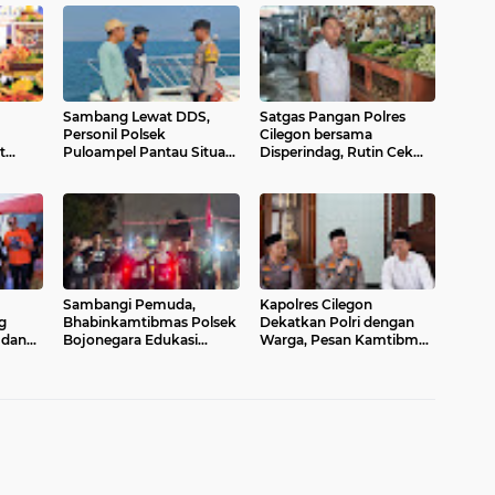
Sambang Lewat DDS,
Satgas Pangan Polres
Personil Polsek
Cilegon bersama
t
Puloampel Pantau Situasi
Disperindag, Rutin Cek
ntuk
Kamtibmas di
dan Pastikan Harga
Lingkungan Masyarakat
Bapokting Tetap Stabil di
Pesisir
Sejumlah Titik
Sambangi Pemuda,
Kapolres Cilegon
g
Bhabinkamtibmas Polsek
Dekatkan Polri dengan
 dan
Bojonegara Edukasi
Warga, Pesan Kamtibmas
Kamtibmas dan
Menggema di Masjid
Sosialisasi Hotline Polri 110
Raudhatul Muttaqin