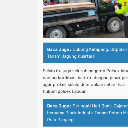
Baca Juga :
Dukung Ketapang, Ditpolai
Tanam Jagung Kuartal II
Selain itu juga seluruh anggota Polsek la
dan berkordinasi baik itu dengan pihak pe
agar prokes selalu di terapkan sehari hari
hukum polsek Labuan.
Baca Juga :
Peringati Hari Bumi, Jajar
bersama Pihak Industri Tanam Pohon Ma
Pulo Panjang