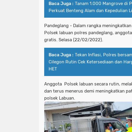
Baca Juga :
Tanam 1.000 Mangrove di Pes
Perkuat Benteng Alam dan Kepedulian 
Pandeglang - Dalam rangka meningkatkan
Polsek labuan polres pandeglang, anggota
gratis. Selasa (22/02/2022).
Baca Juga :
Tekan Inflasi, Polres bersa
Cilegon Rutin Cek Ketersediaan dan Har
HET
Anggota Polsek labuan secara rutin, melak
dan terus menerus demi meningkatkan pat
polsek Labuan.