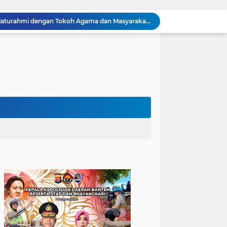
Kapolres Cilegon Perkuat Sinergi dengan Pemkot dan Muhammadiyah, Bersama Jaga Cilegon Tetap Aman serta Kondusif
Polres Cilegon Salurkan 16 Ton Air Bersih, Hadir Ringankan Warga Pulomerak di Tengah Kemarau
Ditreskrimum Polda Banten Tetapkan Dua Tersangka Kasus Aksi Anarkis dan Penghasutan di Balaraja
Melalui Jumat Keliling, Kapolda Banten Imbau Orang Tua Perkuat Pengawasan Anak dari Narkoba dan Judi Online
Cilegon Off Road Challenge Jadi Ajang Pererat Silaturahmi dan Kebersamaan
Sambangi Pemuda, Bhabinkamtibmas Polsek Bojonegara Edukasi Kamtibmas dan Sosialisasi Hotline Polri 110
Dialog Kamtibmas, Anggota Polsek Bojonegara Patroli Malam, Sambangi Warga Sosialisasi Layanan Kepolisian 110
Polsek Bojonegara Salurkan 24 Ribu Liter Air Bersih dan Tandon, Hadirkan Harapan di Tengah Kemarau
Kapolres Cilegon Dekatkan Polri dengan Warga, Pesan Kamtibmas Menggema di Masjid Raudhatul Muttaqin
Kapolres Cilegon Jalin Silaturahmi dengan Tokoh Agama dan Masyarakat Usai Sholat Jumat di Masjid Raudotul Mutaqien