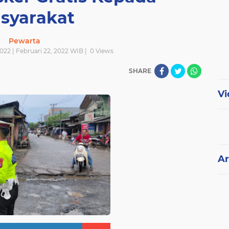
syarakat
Pewarta
2022 | Februari 22, 2022 WIB |
0
Views
SHARE
Vi
Ar