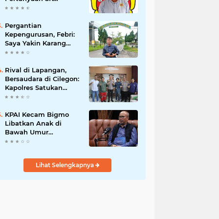
Karetaker dan Urgensi
MWKT, Saat Suasana
Berduka
Pergantian
Kepengurusan, Febri:
Saya Yakin Karang
Taruna Wanakarsa
Dibawah
Kepemimpinan Bung
Rival di Lapangan,
Entus Jauh Membawa
Bersaudara di Cilegon:
Manfaat
Kapolres Satukan
Viking dan Jak Mania
Demi Nobar Damai
Piala Presiden 2026
KPAI Kecam Bigmo
Libatkan Anak di
Bawah Umur
Promosikan Liquid
Vape, Minta Aparat
Bertindak Tegas
Lihat Selengkapnya