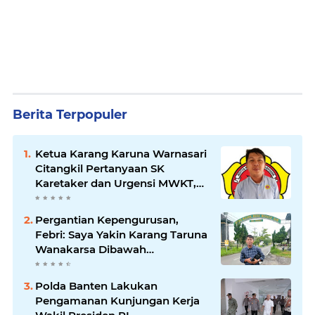
Berita Terpopuler
Ketua Karang Karuna Warnasari
Citangkil Pertanyaan SK
Karetaker dan Urgensi MWKT,
Saat Suasana Berduka
Pergantian Kepengurusan,
Febri: Saya Yakin Karang Taruna
Wanakarsa Dibawah
Kepemimpinan Bung Entus
Jauh Membawa Manfaat
Polda Banten Lakukan
Pengamanan Kunjungan Kerja