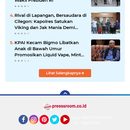
Wakil Presiden RI
Rival di Lapangan, Bersaudara di
Cilegon: Kapolres Satukan
Viking dan Jak Mania Demi
Nobar Damai Piala Presiden
2026
KPAI Kecam Bigmo Libatkan
Anak di Bawah Umur
Promosikan Liquid Vape, Minta
Aparat Bertindak Tegas
Lihat Selengkapnya
Syarat
Pedoman
Form
Redaksi
&
Media
Pengaduan
Facebook
Instagram
Pinterest
Twitter
YouTube
Ketentuan
Siber