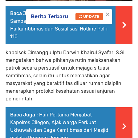
×
Baca Juga :
Anggota Polsek Bojonegara
Berita Terbaru
UPDATE
Sambangi Warga Sampaikan Himbauan
Harkamtibmas dan Sosialisasi Hotline Polri
110
Kapolsek Cimanggu Iptu Darwin Khairul Syafari S.Si.
mengatakan bahwa pihkanya rutin melaksanakan
patroli secara persuasif untuk mejaga situasi
kamtibmas, selain itu untuk memastikan agar
masyarakat yang beraktifitas diluar rumah disiplin
menerapkan protokol kesehatan sesuai anjuran
pemerintah.
Baca Juga :
Hari Pertama Menjabat
Kapolres Cilegon, Ajak Warga Perkuat
Ukhuwah dan Jaga Kamtibmas dari Masjid
melalui Program Jumling