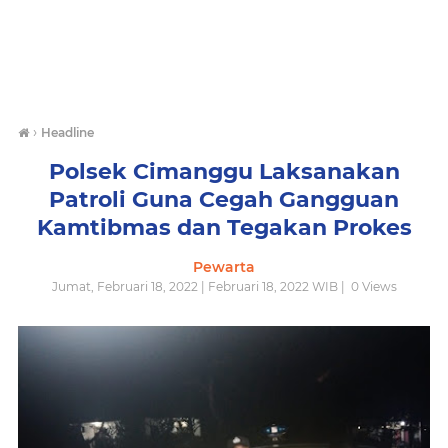
›
Headline
Polsek Cimanggu Laksanakan
Patroli Guna Cegah Gangguan
Kamtibmas dan Tegakan Prokes
Pewarta
Jumat, Februari 18, 2022 | Februari 18, 2022 WIB |
0
Views