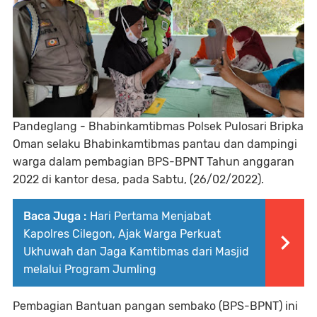
Pandeglang - Bhabinkamtibmas Polsek Pulosari Bripka
Oman selaku Bhabinkamtibmas pantau dan dampingi
warga dalam pembagian BPS-BPNT Tahun anggaran
2022 di kantor desa, pada Sabtu, (26/02/2022).
Baca Juga :
Hari Pertama Menjabat
Kapolres Cilegon, Ajak Warga Perkuat
Ukhuwah dan Jaga Kamtibmas dari Masjid
melalui Program Jumling
Pembagian Bantuan pangan sembako (BPS-BPNT) ini