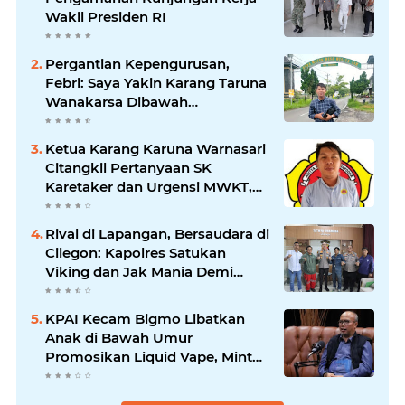
Wakil Presiden RI
Pergantian Kepengurusan,
Febri: Saya Yakin Karang Taruna
Wanakarsa Dibawah
Kepemimpinan Bung Entus
Jauh Membawa Manfaat
Ketua Karang Karuna Warnasari
Citangkil Pertanyaan SK
Karetaker dan Urgensi MWKT,
Saat Suasana Berduka
Rival di Lapangan, Bersaudara di
Cilegon: Kapolres Satukan
Viking dan Jak Mania Demi
Nobar Damai Piala Presiden
2026
KPAI Kecam Bigmo Libatkan
Anak di Bawah Umur
Promosikan Liquid Vape, Minta
Aparat Bertindak Tegas