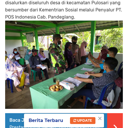
disalurkan diseluruh desa di kecamatan Pulosari yang
bersumber dari Kementrian Sosial melalui Penyalur PT.
POS Indonesia Cab. Pandeglang.
×
Baca Juga :
Usung Tema 'Membangun
Berita Terbaru
UPDATE
Prestasi Untuk Negeri', Tim Baharkam Polri