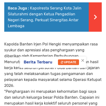
Baca Juga :
Kapolresta Serang Kota Jalin
Silaturahmi dengan Ketua Pengadilan
Negeri Serang, Perkuat Sinergitas Antar
Lembaga
Kapolda Banten Irjen Pol Hengki menyampaikan rasa
syukur dan apresiasi atas penghargaan yang
diberikan oleh Kementerian Perhubungan.
×
Menurutnya, penghargaan tersebut merupakan hasil
Berita Terbaru
UPDATE
kerja keras seluruh personel Polda Banten dan jajaran
yang telah melaksanakan tugas pengamanan dan
pelayanan kepada masyarakat selama Operasi Ketupat
2026.
"Penghargaan ini merupakan kehormatan bagi saya
dan seluruh keluarga besar Polda Banten. Capaian ini
merupakan hasil kerja kolektif seluruh personel yang