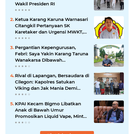
Wakil Presiden RI
Ketua Karang Karuna Warnasari
Citangkil Pertanyaan SK
Karetaker dan Urgensi MWKT,
Saat Suasana Berduka
Pergantian Kepengurusan,
Febri: Saya Yakin Karang Taruna
Wanakarsa Dibawah
Kepemimpinan Bung Entus
Jauh Membawa Manfaat
Rival di Lapangan, Bersaudara di
Cilegon: Kapolres Satukan
Viking dan Jak Mania Demi
Nobar Damai Piala Presiden
2026
KPAI Kecam Bigmo Libatkan
Anak di Bawah Umur
Promosikan Liquid Vape, Minta
Aparat Bertindak Tegas