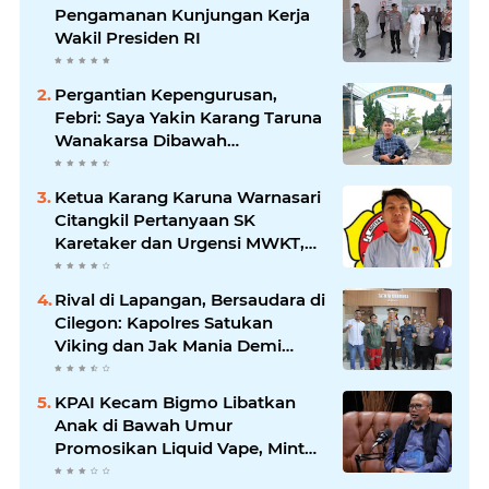
Pengamanan Kunjungan Kerja
Wakil Presiden RI
Pergantian Kepengurusan,
Febri: Saya Yakin Karang Taruna
Wanakarsa Dibawah
Kepemimpinan Bung Entus
Jauh Membawa Manfaat
Ketua Karang Karuna Warnasari
Citangkil Pertanyaan SK
Karetaker dan Urgensi MWKT,
Saat Suasana Berduka
Rival di Lapangan, Bersaudara di
Cilegon: Kapolres Satukan
Viking dan Jak Mania Demi
Nobar Damai Piala Presiden
2026
KPAI Kecam Bigmo Libatkan
Anak di Bawah Umur
Promosikan Liquid Vape, Minta
Aparat Bertindak Tegas