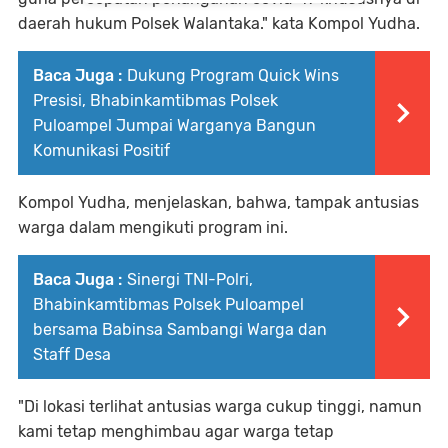
daerah hukum Polsek Walantaka." kata Kompol Yudha.
Baca Juga :
Dukung Program Quick Wins
Presisi, Bhabinkamtibmas Polsek
Puloampel Jumpai Warganya Bangun
Komunikasi Positif
Kompol Yudha, menjelaskan, bahwa, tampak antusias
warga dalam mengikuti program ini.
Baca Juga :
Sinergi TNI-Polri,
Bhabinkamtibmas Polsek Puloampel
bersama Babinsa Sambangi Warga dan
Staff Desa
"Di lokasi terlihat antusias warga cukup tinggi, namun
kami tetap menghimbau agar warga tetap