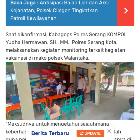
Baca Juga :
Antisipasi Balap Liar dan Aksi
Kejahatan, Polsek Cilegon Tingkatkan
Patroli Kewilayahan
Saat dikonfirmasi, Kabagops Polres Serang KOMPOL
Yudha Hermawan, SH., MM., Polres Serang Kota,
melaksanakan kegiatan monitoring terkait kegiatan
vaksinasi di mako polsek Walantaka.
"Maksudnya untuk mengetahui sejauhmana
×
keberhasilan dalam realisasi program pemerintah
Berita Terbaru
UPDATE
guna percepatan penanganan covid-19 khususnya di