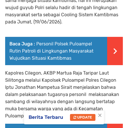
sama menjaga situasi kamtibmas, hal ini merupakan
wujud guyub Polri selalu hadir di tengah lingkungan
masyarakat serta sebagai Cooling Sistem Kamtibmas
pada Jumat, (19/06/2026).
Baca Juga :
Personil Polsek Puloampel
Rutin Patroli di Lingkungan Masyarakat
Wujudkan Situasi Kamtibmas
Kapolres Cilegon, AKBP Martua Raja Taripar Laut
Silitonga melalui Kapolsek Puloampel Polres Cilegon
Iptu Jonathan Mampetua Sirait menjelaskan bahwa
dalam pelaksanaan tugasnya personil melaksanakan
sambang di wilayahnya dengan langsung bertatap
muka bersama warga yang ada di Kecamatan
×
Puloampel Kabupaten Serang.
Berita Terbaru
UPDATE