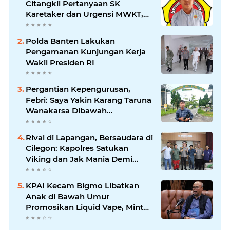
Citangkil Pertanyaan SK
Karetaker dan Urgensi MWKT,
Saat Suasana Berduka
Polda Banten Lakukan
Pengamanan Kunjungan Kerja
Wakil Presiden RI
Pergantian Kepengurusan,
Febri: Saya Yakin Karang Taruna
Wanakarsa Dibawah
Kepemimpinan Bung Entus
Jauh Membawa Manfaat
Rival di Lapangan, Bersaudara di
Cilegon: Kapolres Satukan
Viking dan Jak Mania Demi
Nobar Damai Piala Presiden
2026
KPAI Kecam Bigmo Libatkan
Anak di Bawah Umur
Promosikan Liquid Vape, Minta
Aparat Bertindak Tegas