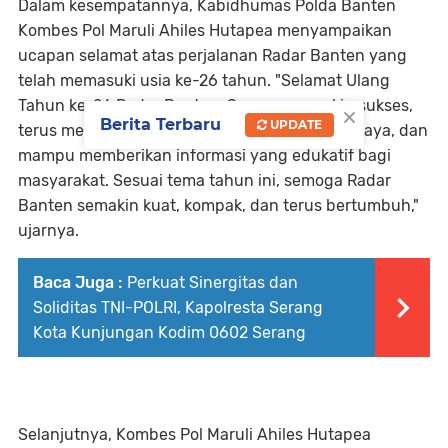
Dalam kesempatannya, Kabidhumas Polda Banten
Kombes Pol Maruli Ahiles Hutapea menyampaikan
ucapan selamat atas perjalanan Radar Banten yang
telah memasuki usia ke-26 tahun. "Selamat Ulang
Tahun ke-26 Radar Banten. Semoga semakin sukses,
×
Berita Terbaru
UPDATE
terus menjadi media yang profesional, terpercaya, dan
mampu memberikan informasi yang edukatif bagi
masyarakat. Sesuai tema tahun ini, semoga Radar
Banten semakin kuat, kompak, dan terus bertumbuh,"
ujarnya.
Baca Juga :
Perkuat Sinergitas dan
Soliditas TNI-POLRI, Kapolresta Serang
Kota Kunjungan Kodim 0602 Serang
Selanjutnya, Kombes Pol Maruli Ahiles Hutapea