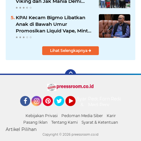
Viking dan Jak Mania Demi
Nobar Damai Piala Presiden
2026
KPAI Kecam Bigmo Libatkan
Anak di Bawah Umur
Promosikan Liquid Vape, Minta
Aparat Bertindak Tegas
Lihat Selengkapnya
Syarat
Pedoman
Form
Redaksi
&
Media
Pengaduan
Facebook
Instagram
Pinterest
Twitter
YouTube
Ketentuan
Siber
Kebijakan Privasi
Pedoman Media Siber
Karir
Pasang Iklan
Tentang Kami
Syarat & Ketentuan
Artikel Pilihan
Copyright ©
2026 preessroom.co.id