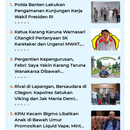
Polda Banten Lakukan
Pengamanan Kunjungan Kerja
Wakil Presiden RI
Ketua Karang Karuna Warnasari
Citangkil Pertanyaan SK
Karetaker dan Urgensi MWKT,
Saat Suasana Berduka
Pergantian Kepengurusan,
Febri: Saya Yakin Karang Taruna
Wanakarsa Dibawah
Kepemimpinan Bung Entus
Jauh Membawa Manfaat
Rival di Lapangan, Bersaudara di
Cilegon: Kapolres Satukan
Viking dan Jak Mania Demi
Nobar Damai Piala Presiden
2026
KPAI Kecam Bigmo Libatkan
Anak di Bawah Umur
Promosikan Liquid Vape, Minta