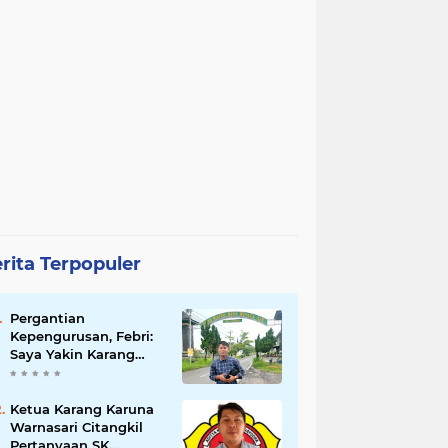
rita Terpopuler
Pergantian
Kepengurusan, Febri:
Saya Yakin Karang
Taruna Wanakarsa
Dibawah
Kepemimpinan Bung
Ketua Karang Karuna
Entus Jauh Membawa
Warnasari Citangkil
Manfaat
Pertanyaan SK