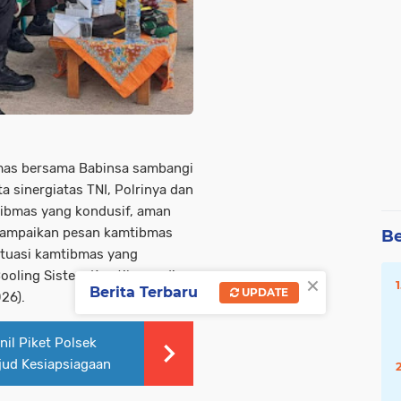
bmas bersama Babinsa sambangi
a sinergiatas TNI, Polrinya dan
tibmas yang kondusif, aman
ampaikan pesan kamtibmas
Be
ituasi kamtibmas yang
Cooling Sistem Kamtibmas di
×
Berita Terbaru
UPDATE
26).
nil Piket Polsek
ud Kesiapsiagaan