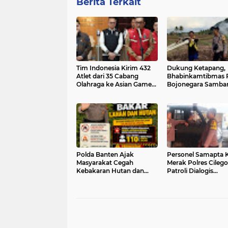
Berita Terkait
Tim Indonesia Kirim 432
Dukung Ketapang,
Atlet dari 35 Cabang
Bhabinkamtibmas 
Olahraga ke Asian Games
Bojonegara Samba
Aichi-Nagoya 2026
Monitoring Aktivita
Petani dan Sosialisa
Hotline Polri 110
Polda Banten Ajak
Personel Samapta
Masyarakat Cegah
Merak Polres Cileg
Kebakaran Hutan dan
Patroli Dialogis
Lahan
Sampaikan Imbaua
kepada Pengguna J
Kepelabuhan