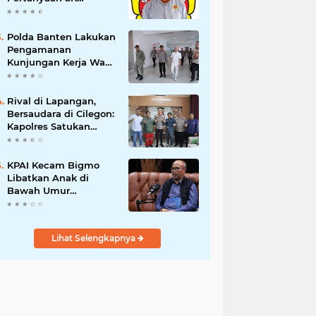
Karetaker dan Urgensi
MWKT, Saat Suasana
Berduka
Polda Banten Lakukan
Pengamanan
Kunjungan Kerja Wakil
Presiden RI
Rival di Lapangan,
Bersaudara di Cilegon:
Kapolres Satukan
Viking dan Jak Mania
Demi Nobar Damai
Piala Presiden 2026
KPAI Kecam Bigmo
Libatkan Anak di
Bawah Umur
Promosikan Liquid
Vape, Minta Aparat
Bertindak Tegas
Lihat Selengkapnya