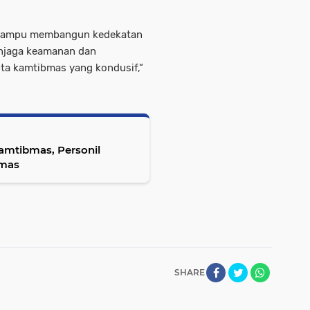
ni mampu membangun kedekatan
enjaga keamanan dan
ta kamtibmas yang kondusif,“
mtibmas, Personil
bmas
SHARE