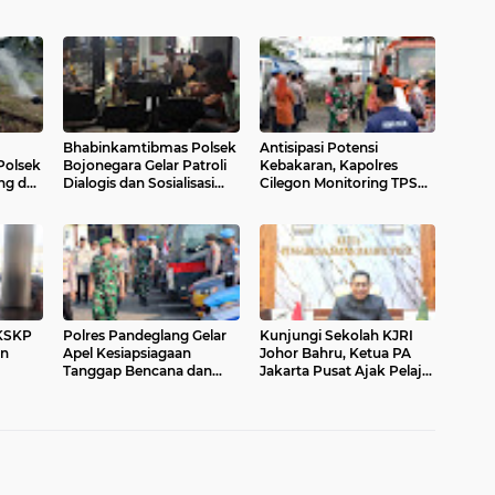
Bhabinkamtibmas Polsek
Antisipasi Potensi
Polsek
Bojonegara Gelar Patroli
Kebakaran, Kapolres
ng dan
Dialogis dan Sosialisasi
Cilegon Monitoring TPSA
s
Layanan Kepolisian 110 di
Bagendung bersama
si
Desa Kertasana
Unsur Pemerintah Daerah
 KSKP
Polres Pandeglang Gelar
Kunjungi Sekolah KJRI
on
Apel Kesiapsiagaan
Johor Bahru, Ketua PA
Tanggap Bencana dan
Jakarta Pusat Ajak Pelajar
n
Karhutla, Perkuat Sinergi
WNI Raih Prestasi dan
asa
Lintas Sektor Hadapi
Cintai Tanah Air
Potensi Bencana