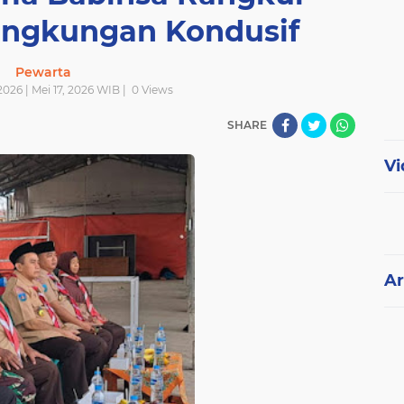
ingkungan Kondusif
Pewarta
2026 | Mei 17, 2026 WIB |
0
Views
SHARE
Vi
Ar