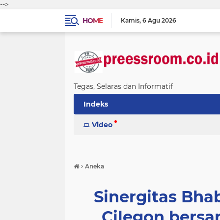
-->
HOME
Kamis
6 Agu 2026
Tegas, Selaras dan Informatif
Indeks
Video
›
Aneka
Sinergitas Bh
Cilegon bers