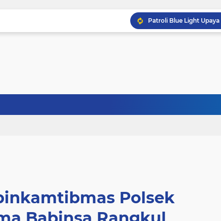
abinkamtibmas Polsek
ama Babinsa Rangkul