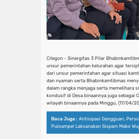
Cilegon - Sinergitas 3 Pilar Bhabinkamti
unsur pemerintahan kelurahan agar tercipt
dari unsur pemerintahan agar situasi kam
dan nyaman serta Bhabinkamtibmas meny
dalam rangka menjaga serta memelihara s
kondusif di Desa binaannya juga sebagai 
wilayah binaannya pada Minggu, (17/04/20
Baca Juga :
Antisipasi Gangguan, Perso
Puloampel Laksanakan Sispam Mako Wuj