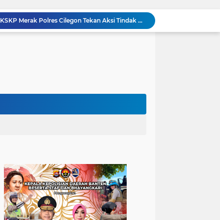
Patroli Blue Light Upaya KSKP Merak Polres Cilegon Tekan Aksi Tindak Kriminalitas
Personel Samapta KSKP Merak Polres Cilegon Patroli Dialogis Sampaikan Imbauan kepada Pengguna Jasa Kepelabuhan
Pelayanan Prima kepada Masyarakat, Anggota Polsek Puloampel Laksanakan Gatur Lalu Lintas
Anggota Polsek Puloampel Rutin Laksanakan Subuh Keliling di Desa Binaannya
Bhabinkamtibmas Polsek Puloampel Sambang Warganya, Himbau Bahaya Bakar Sampah dan Sosialisasikan Layanan 110
Sispam Mako, Kesiapsiagaan Personil Piket Polsek Puloampel Antisipasi Segala Bentuk Gangguan
Polres Pandeglang Gelar Apel Kesiapsiagaan Tanggap Bencana dan Karhutla, Perkuat Sinergi Lintas Sektor Hadapi Potensi Bencana
Kapolda Banten Hadiri Ground Breaking Pembangunan Gedung Kantor DPD RI di Ibu Kota Provinsi Banten
Kunjungi Sekolah KJRI Johor Bahru, Ketua PA Jakarta Pusat Ajak Pelajar WNI Raih Prestasi dan Cintai Tanah Air
Berikan Rasa Aman di Masyarakat, Polsek Ciwandan Tingkatkan Patroli Malam Secara Rutin