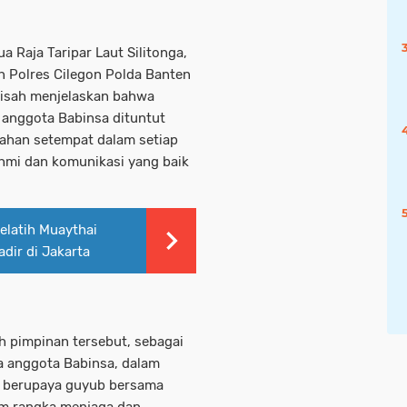
 Raja Taripar Laut Silitonga,
on Polres Cilegon Polda Banten
pisah menjelaskan bahwa
 anggota Babinsa dituntut
tahan setempat dalam setiap
rahmi dan komunikasi yang baik
elatih Muaythai
dir di Jakarta
h pimpinan tersebut, sebagai
a anggota Babinsa, dalam
lu berupaya guyub bersama
m rangka menjaga dan