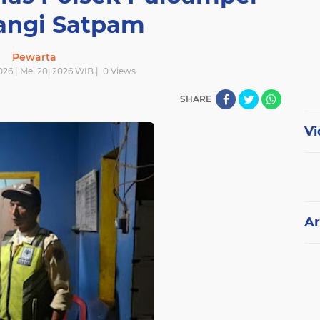
ngi Satpam
Pewarta
026 | Mei 20, 2026 WIB |
0
Views
SHARE
Vi
Ar