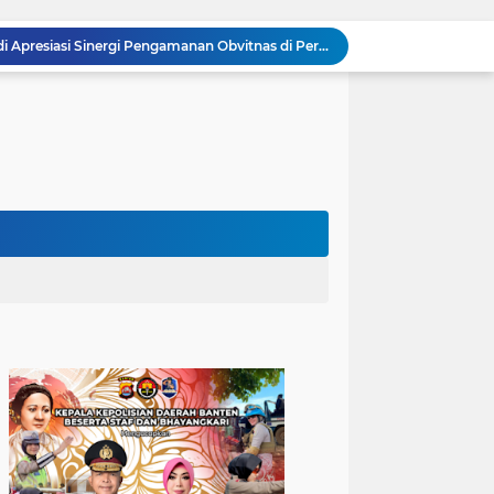
Kombes Pol Edy Sumardi Apresiasi Sinergi Pengamanan Obvitnas di Pertamina Patra Niaga Jabar
Silaturahmi dengan Ulama Penguat Kebersamaan, Bhabinkamtibmas Polsek Cinangka Wujudkan Kamtibmas yang Aman, dan Kondusif
Berikan Rasa Aman di Masyarakat, Polsek Ciwandan Tingkatkan Patroli Malam Secara Rutin
Patroli Blue Light Upaya KSKP Merak Polres Cilegon Tekan Aksi Tindak Kriminalitas
Ditreskrimum Polda Banten Tetapkan Dua Tersangka Kasus Aksi Anarkis dan Penghasutan di Balaraja
Bhabinkamtibmas Polsek Purwakarta Gencarkan Himbauan Dilarang Membakar Sampah Sembarangan Saat Musim Kemarau
502 Ribu Liter Air Bersih Disalurkan Polda Banten untuk Enam Kecamatan di Kabupaten Serang
Melalui Talkshow RRI Banten, Polda Banten Edukasi Masyarakat tentang Bahaya Karhutla dan Konsekuensi Hukum Pembakaran Lahan
Patroli Malam, Polsek Cinangka Wujudkan Lingkungan Masyarakat Tetap Kondusif
Kolaborasi Erat Jaga Stabilitas Kamtibmas, Bhabinkamtibmas Polsek Cinangka Sambangi Masyarakat