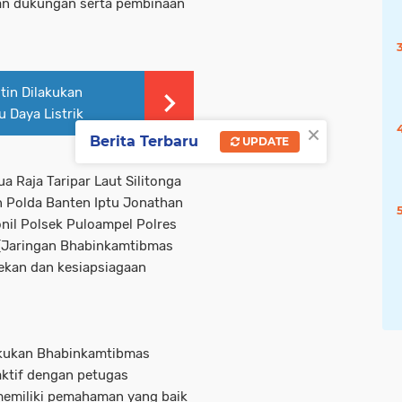
an dukungan serta pembinaan
tin Dilakukan
 Daya Listrik
×
Berita Terbaru
UPDATE
 Raja Taripar Laut Silitonga
n Polda Banten Iptu Jonathan
nil Polsek Puloampel Polres
 (Jaringan Bhabinkamtibmas
ekan dan kesiapsiagaan
akukan Bhabinkamtibmas
ktif dengan petugas
emiliki pemahaman yang baik