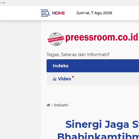
-->
HOME
Jum'at
7 Agu 2026
Tegas, Selaras dan Informatif
Indeks
Video
›
Industri
Sinergi Jaga 
Bhabinkamtibm