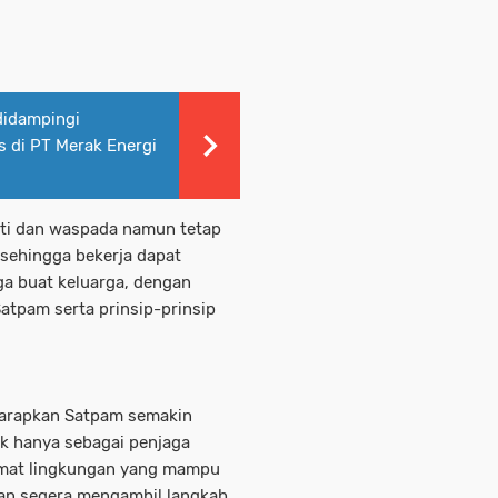
didampingi
s di PT Merak Energi
ati dan waspada namun tetap
sehingga bekerja dapat
ga buat keluarga, dengan
atpam serta prinsip-prinsip
harapkan Satpam semakin
ak hanya sebagai penjaga
gamat lingkungan yang mampu
dan segera mengambil langkah