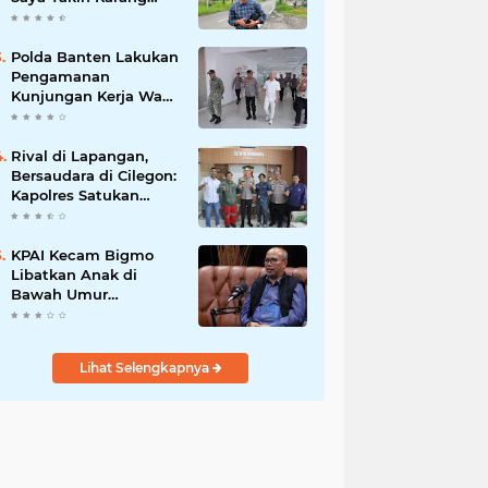
Taruna Wanakarsa
Dibawah
Kepemimpinan Bung
Polda Banten Lakukan
Entus Jauh Membawa
Pengamanan
Manfaat
Kunjungan Kerja Wakil
Presiden RI
Rival di Lapangan,
Bersaudara di Cilegon:
Kapolres Satukan
Viking dan Jak Mania
Demi Nobar Damai
Piala Presiden 2026
KPAI Kecam Bigmo
Libatkan Anak di
Bawah Umur
Promosikan Liquid
Vape, Minta Aparat
Bertindak Tegas
Lihat Selengkapnya