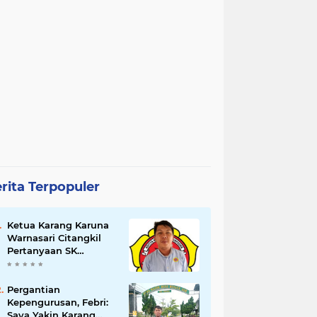
rita Terpopuler
Ketua Karang Karuna
Warnasari Citangkil
Pertanyaan SK
Karetaker dan Urgensi
MWKT, Saat Suasana
Berduka
Pergantian
Kepengurusan, Febri:
Saya Yakin Karang