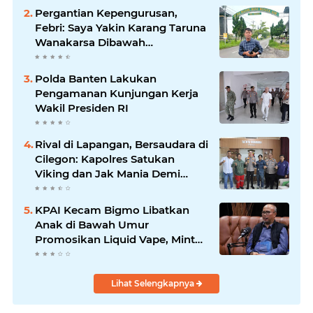
Pergantian Kepengurusan,
Febri: Saya Yakin Karang Taruna
Wanakarsa Dibawah
Kepemimpinan Bung Entus
Jauh Membawa Manfaat
Polda Banten Lakukan
Pengamanan Kunjungan Kerja
Wakil Presiden RI
Rival di Lapangan, Bersaudara di
Cilegon: Kapolres Satukan
Viking dan Jak Mania Demi
Nobar Damai Piala Presiden
2026
KPAI Kecam Bigmo Libatkan
Anak di Bawah Umur
Promosikan Liquid Vape, Minta
Aparat Bertindak Tegas
Lihat Selengkapnya