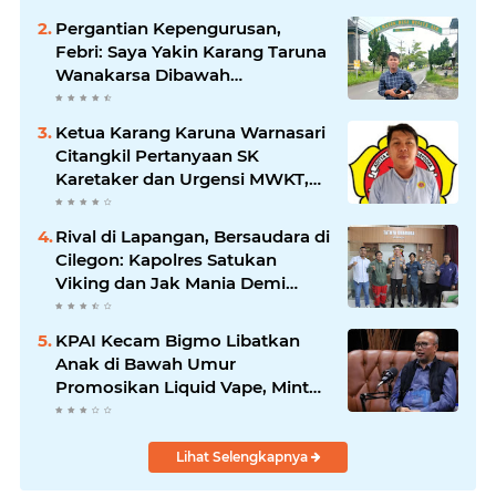
Pergantian Kepengurusan,
Febri: Saya Yakin Karang Taruna
Wanakarsa Dibawah
Kepemimpinan Bung Entus
Jauh Membawa Manfaat
Ketua Karang Karuna Warnasari
Citangkil Pertanyaan SK
Karetaker dan Urgensi MWKT,
Saat Suasana Berduka
Rival di Lapangan, Bersaudara di
Cilegon: Kapolres Satukan
Viking dan Jak Mania Demi
Nobar Damai Piala Presiden
2026
KPAI Kecam Bigmo Libatkan
Anak di Bawah Umur
Promosikan Liquid Vape, Minta
Aparat Bertindak Tegas
Lihat Selengkapnya