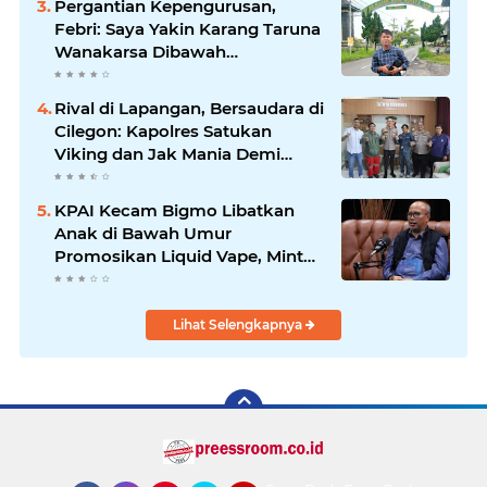
Pergantian Kepengurusan,
Febri: Saya Yakin Karang Taruna
Wanakarsa Dibawah
Kepemimpinan Bung Entus
Jauh Membawa Manfaat
Rival di Lapangan, Bersaudara di
Cilegon: Kapolres Satukan
Viking dan Jak Mania Demi
Nobar Damai Piala Presiden
2026
KPAI Kecam Bigmo Libatkan
Anak di Bawah Umur
Promosikan Liquid Vape, Minta
Aparat Bertindak Tegas
Lihat Selengkapnya