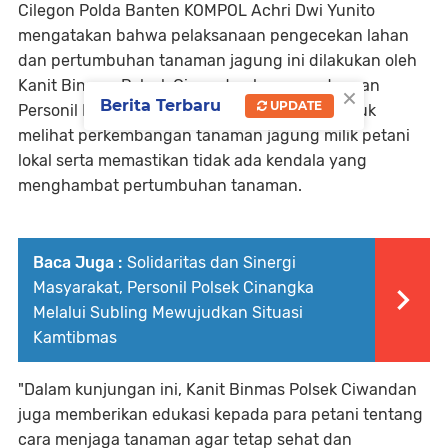
Cilegon Polda Banten KOMPOL Achri Dwi Yunito
mengatakan bahwa pelaksanaan pengecekan lahan
dan pertumbuhan tanaman jagung ini dilakukan oleh
Kanit Binmas Polsek Ciwandan bersama dengan
×
Berita Terbaru
UPDATE
Personil Babinkamtibmas yang bertujuan untuk
melihat perkembangan tanaman jagung milik petani
lokal serta memastikan tidak ada kendala yang
menghambat pertumbuhan tanaman.
Baca Juga :
Solidaritas dan Sinergi
Masyarakat, Personil Polsek Cinangka
Melalui Subling Mewujudkan Situasi
Kamtibmas
"Dalam kunjungan ini, Kanit Binmas Polsek Ciwandan
juga memberikan edukasi kepada para petani tentang
cara menjaga tanaman agar tetap sehat dan