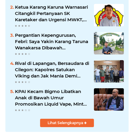
Ketua Karang Karuna Warnasari
Citangkil Pertanyaan SK
Karetaker dan Urgensi MWKT,
Saat Suasana Berduka
Pergantian Kepengurusan,
Febri: Saya Yakin Karang Taruna
Wanakarsa Dibawah
Kepemimpinan Bung Entus
Jauh Membawa Manfaat
Rival di Lapangan, Bersaudara di
Cilegon: Kapolres Satukan
Viking dan Jak Mania Demi
Nobar Damai Piala Presiden
2026
KPAI Kecam Bigmo Libatkan
Anak di Bawah Umur
Promosikan Liquid Vape, Minta
Aparat Bertindak Tegas
Lihat Selengkapnya