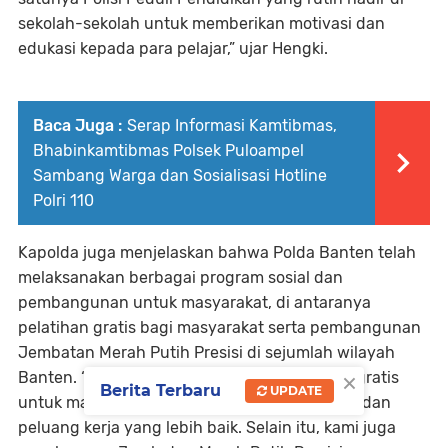
sekolah-sekolah untuk memberikan motivasi dan
edukasi kepada para pelajar,” ujar Hengki.
Baca Juga :
Serap Informasi Kamtibmas,
Bhabinkamtibmas Polsek Puloampel
Sambang Warga dan Sosialisasi Hotline
Polri 110
Kapolda juga menjelaskan bahwa Polda Banten telah
melaksanakan berbagai program sosial dan
pembangunan untuk masyarakat, di antaranya
pelatihan gratis bagi masyarakat serta pembangunan
Jembatan Merah Putih Presisi di sejumlah wilayah
×
Banten. “Kami telah melaksanakan pelatihan gratis
Berita Terbaru
UPDATE
untuk masyarakat agar memiliki keterampilan dan
peluang kerja yang lebih baik. Selain itu, kami juga