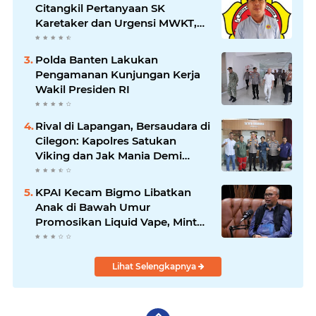
Citangkil Pertanyaan SK
Karetaker dan Urgensi MWKT,
Saat Suasana Berduka
Polda Banten Lakukan
Pengamanan Kunjungan Kerja
Wakil Presiden RI
Rival di Lapangan, Bersaudara di
Cilegon: Kapolres Satukan
Viking dan Jak Mania Demi
Nobar Damai Piala Presiden
2026
KPAI Kecam Bigmo Libatkan
Anak di Bawah Umur
Promosikan Liquid Vape, Minta
Aparat Bertindak Tegas
Lihat Selengkapnya