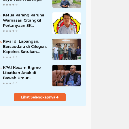
Taruna Wanakarsa
Dibawah
Kepemimpinan Bung
Ketua Karang Karuna
Entus Jauh Membawa
Warnasari Citangkil
Manfaat
Pertanyaan SK
Karetaker dan Urgensi
MWKT, Saat Suasana
Berduka
Rival di Lapangan,
Bersaudara di Cilegon:
Kapolres Satukan
Viking dan Jak Mania
Demi Nobar Damai
Piala Presiden 2026
KPAI Kecam Bigmo
Libatkan Anak di
Bawah Umur
Promosikan Liquid
Vape, Minta Aparat
Bertindak Tegas
Lihat Selengkapnya