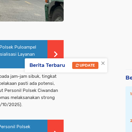
Polsek Puloampel
ialisasi Layanan
×
Berita Terbaru
UPDATE
pada jam-jam sibuk, tingkat
Be
elakaan pasti ada potensi,
ut Personil Polsek Ciwandan
ibmas melaksanakan strong
1/10/2025).
Personil Polsek