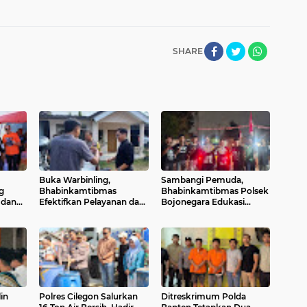
SHARE
Buka Warbinling,
Sambangi Pemuda,
g
Bhabinkamtibmas
Bhabinkamtibmas Polsek
 dan
Efektifkan Pelayanan dan
Bojonegara Edukasi
Pengayoman di tengah
Kamtibmas dan
Masyarakat
Sosialisasi Hotline Polri 110
in
Polres Cilegon Salurkan
Ditreskrimum Polda