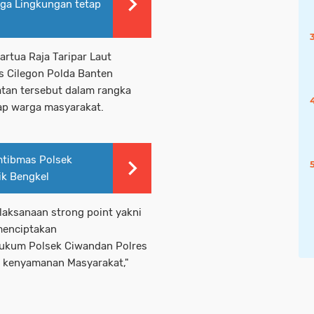
ga Lingkungan tetap
rtua Raja Taripar Laut
es Cilegon Polda Banten
an tersebut dalam rangka
ap warga masyarakat.
mtibmas Polsek
ik Bengkel
laksanaan strong point yakni
menciptakan
hukum Polsek Ciwandan Polres
n kenyamanan Masyarakat,"