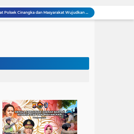
Jalin Kemitraan yang Kuat Polsek Cinangka dan Masyarakat Wujudkan Stabilitas Kamtibmas Kondusif
Melalui Semangat Gotong Royong, Warga Cinangka Sinergi Menjaga Lingkungan Tetap Harmonis, Bersih dan Berkelanjutan
Polisi Peduli Pendidikan, Bhabinkamtibmas Polsek Ciwandan Latih PBB kepada Siswa MTs Al-Khairiyah Tegal Buntu
Polres Cilegon Bergerak! Kali Kranggot Dibersihkan, Kepedulian Lingkungan Jadi Gerakan Bersama
Pengaturan Lalu Lintas Polsek Anyar Wujudkan Rasa Aman dan Lancar kepada Masyarakat
Ciptakan Lingkungan Kondusif, Personil Polsek Anyar Kunjungi Pos Kamling
Cilegon Off Road Challenge Jadi Ajang Pererat Silaturahmi dan Kebersamaan
Buka Warbinling, Bhabinkamtibmas Efektifkan Pelayanan dan Pengayoman di tengah Masyarakat
Hindari Anak anak Takut Polisi, Bhabinkamtibmas Polsek Ciwandan Jalankan Program PSA
Perkuat Stabilitas Keamanan Personil Polsek Cinangka Rutin Patroli Kewilayahan