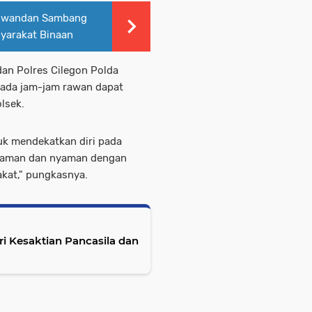
Ciwandan Sambang
yarakat Binaan
an Polres Cilegon Polda
pada jam-jam rawan dapat
olsek.
tuk mendekatkan diri pada
a aman dan nyaman dengan
akat," pungkasnya.
i Kesaktian Pancasila dan