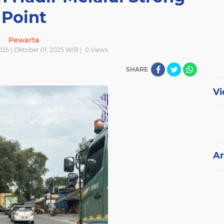
Point
Pewarta
025 | Oktober 01, 2025 WIB |
0
Views
SHARE
Vi
Ar