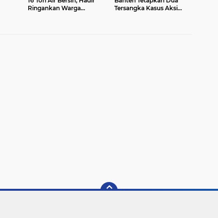
16 Ton Air Bersih, Hadir
Banten Tetapkan Dua
Ringankan Warga
Tersangka Kasus Aksi
olat
Pulomerak di Tengah
Anarkis dan Penghasutan
udotul
Kemarau
di Balaraja