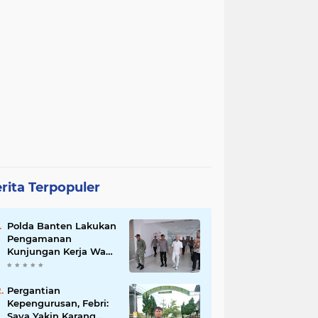
rita Terpopuler
Polda Banten Lakukan
Pengamanan
Kunjungan Kerja Wakil
Presiden RI
Pergantian
Kepengurusan, Febri:
Saya Yakin Karang