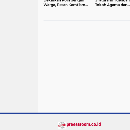
Dekatkan Polri dengan
Silaturahmi dengan
Warga, Pesan Kamtibmas
Tokoh Agama dan
Menggema di Masjid
Masyarakat Usai Sh
Raudhatul Muttaqin
Jumat di Masjid Ra
Mutaqien