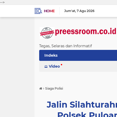
-->
HOME
Jum'at
7 Agu 2026
Tegas, Selaras dan Informatif
Indeks
Video
›
Siaga Polisi
Jalin Silahtur
Polsek Puloa