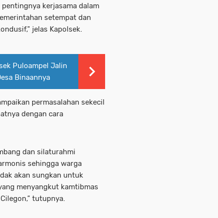
 pentingnya kerjasama dalam
emerintahan setempat dan
ndusif," jelas Kapolsek.
lsek Puloampel Jalin
Desa Binaannya
ampaikan permasalahan sekecil
patnya dengan cara
mbang dan silaturahmi
harmonis sehingga warga
idak akan sungkan untuk
 yang menyangkut kamtibmas
Cilegon,” tutupnya.