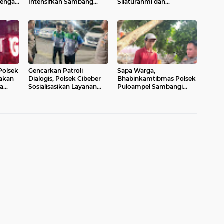
 Tengah
Intensifkan Sambang
Silaturahmi dan
Warga untuk Jaga
Sampaikan Imbauan di
roli
Keamanan Wilayah
Desa Binaannya
Polsek
Gencarkan Patroli
Sapa Warga,
akan
Dialogis, Polsek Cibeber
Bhabinkamtibmas Polsek
pa
Sosialisasikan Layanan
Puloampel Sambangi
layan
Call Center 110 dan
Wilayah Jaga Kamtibmas
an
Berikan Himbauan
Kamtibmas