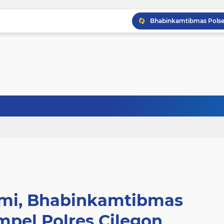
ahmi, Bhabinkamtibmas
mpel Polres Cilegon