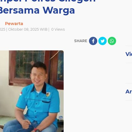
 Bersama Warga
Pewarta
025 | Oktober 08, 2025 WIB |
0
Views
SHARE
Vi
Ar