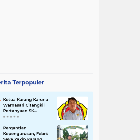
rita Terpopuler
Ketua Karang Karuna
Warnasari Citangkil
Pertanyaan SK
Karetaker dan Urgensi
MWKT, Saat Suasana
Berduka
Pergantian
Kepengurusan, Febri:
Saya Yakin Karang