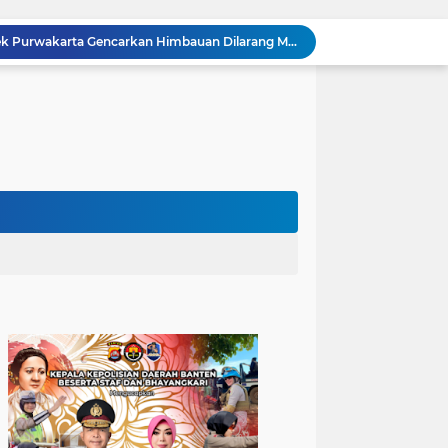
Sinergitas, Bhabinkamtibmas Polsek Anyar Jalin Silaturahmi Bersama Masyarakat
502 Ribu Liter Air Bersih Disalurkan Polda Banten untuk Enam Kecamatan di Kabupaten Serang
Melalui Talkshow RRI Banten, Polda Banten Edukasi Masyarakat tentang Bahaya Karhutla dan Konsekuensi Hukum Pembakaran Lahan
Patroli Malam, Polsek Cinangka Wujudkan Lingkungan Masyarakat Tetap Kondusif
Kolaborasi Erat Jaga Stabilitas Kamtibmas, Bhabinkamtibmas Polsek Cinangka Sambangi Masyarakat
Kombes Pol Edy Sumardi Apresiasi Sinergi Pengamanan Obvitnas di Pertamina Patra Niaga Jabar
Silaturahmi dengan Ulama Penguat Kebersamaan, Bhabinkamtibmas Polsek Cinangka Wujudkan Kamtibmas yang Aman, dan Kondusif
Berikan Rasa Aman di Masyarakat, Polsek Ciwandan Tingkatkan Patroli Malam Secara Rutin
Ditreskrimum Polda Banten Tetapkan Dua Tersangka Kasus Aksi Anarkis dan Penghasutan di Balaraja
Bhabinkamtibmas Polsek Purwakarta Gencarkan Himbauan Dilarang Membakar Sampah Sembarangan Saat Musim Kemarau