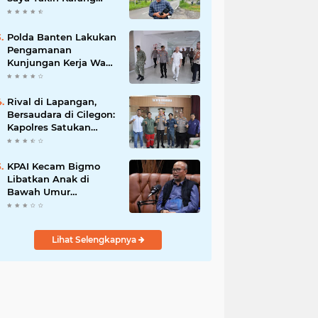
Taruna Wanakarsa
Dibawah
Kepemimpinan Bung
Polda Banten Lakukan
Entus Jauh Membawa
Pengamanan
Manfaat
Kunjungan Kerja Wakil
Presiden RI
Rival di Lapangan,
Bersaudara di Cilegon:
Kapolres Satukan
Viking dan Jak Mania
Demi Nobar Damai
Piala Presiden 2026
KPAI Kecam Bigmo
Libatkan Anak di
Bawah Umur
Promosikan Liquid
Vape, Minta Aparat
Bertindak Tegas
Lihat Selengkapnya