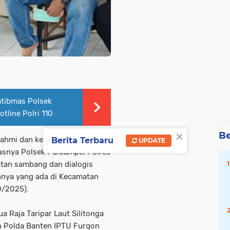
tibmas Polsek
tline Polri 110
×
Be
urahmi dan kedekatan bersama
Berita Terbaru
UPDATE
asnya Polsek Puloampel Polres
tan sambang dan dialogis
nnya yang ada di Kecamatan
0/2025).
 Raja Taripar Laut Silitonga
on Polda Banten IPTU Furqon