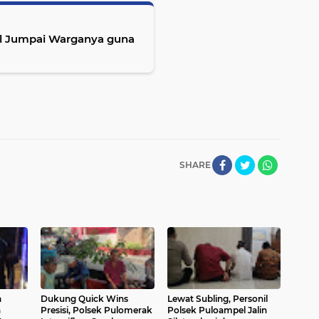
l Jumpai Warganya guna
SHARE
a
Dukung Quick Wins
Lewat Subling, Personil
n
Presisi, Polsek Pulomerak
Polsek Puloampel Jalin