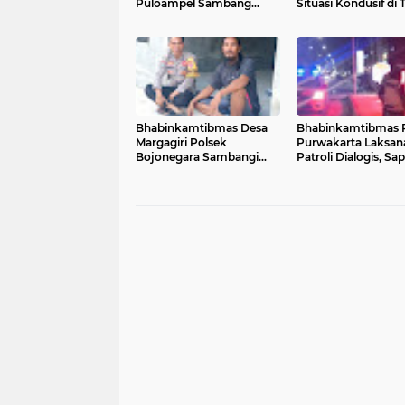
Puloampel Sambang
Situasi Kondusif di
Warga Sosialisasi Hotline
Masyarakat Polsek
Polri 110
Puloampel Rutin Pat
Malam
Bhabinkamtibmas Desa
Bhabinkamtibmas 
Margagiri Polsek
Purwakarta Laksan
Bojonegara Sambangi
Patroli Dialogis, Sa
Warga Sampaikan Pesan
Petugas Parkir Swa
Kamtibmas dan
dan Berikan Imbau
Sosialisasi Layanan 110