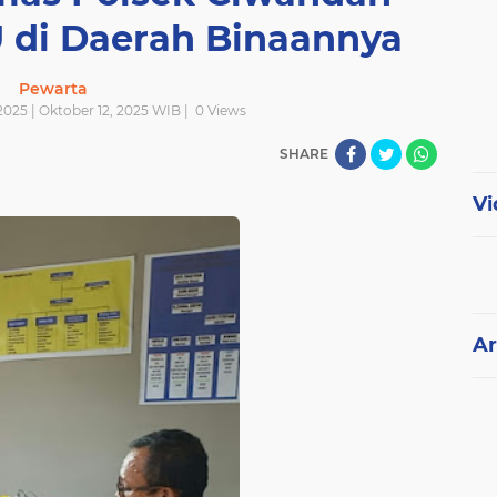
 di Daerah Binaannya
Pewarta
2025 | Oktober 12, 2025 WIB |
0
Views
SHARE
Vi
Ar