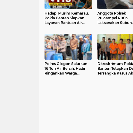
Hadapi Musim Kemarau,
Anggota Polsek
Polda Banten Siapkan
Puloampel Rutin
Layanan Bantuan Air
Laksanakan Subuh
Bersih Melalui Call Center
Keliling di Desa Bi
110
dan Sampaikan Im
Polres Cilegon Salurkan
Ditreskrimum Pold
16 Ton Air Bersih, Hadir
Banten Tetapkan D
Ringankan Warga
Tersangka Kasus Ak
Pulomerak di Tengah
Anarkis dan Pengh
Kemarau
di Balaraja