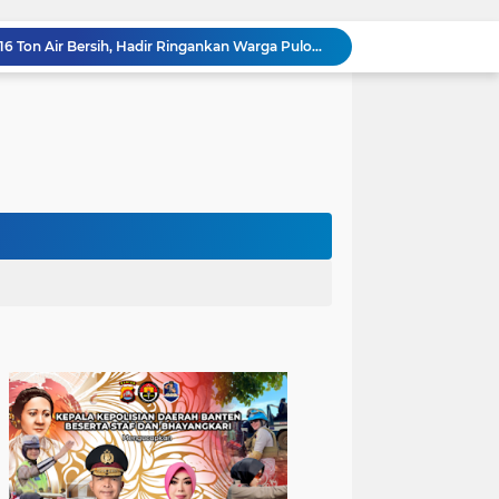
Polres Cilegon Salurkan 16 Ton Air Bersih, Hadir Ringankan Warga Pulomerak di Tengah Kemarau
Ditreskrimum Polda Banten Tetapkan Dua Tersangka Kasus Aksi Anarkis dan Penghasutan di Balaraja
Bhabinkamtibmas Polsek Purwakarta Gencarkan Himbauan Dilarang Membakar Sampah Sembarangan Saat Musim Kemarau
Sinergitas, Bhabinkamtibmas Polsek Anyar Jalin Silaturahmi Bersama Masyarakat
502 Ribu Liter Air Bersih Disalurkan Polda Banten untuk Enam Kecamatan di Kabupaten Serang
Melalui Talkshow RRI Banten, Polda Banten Edukasi Masyarakat tentang Bahaya Karhutla dan Konsekuensi Hukum Pembakaran Lahan
Patroli Malam, Polsek Cinangka Wujudkan Lingkungan Masyarakat Tetap Kondusif
Kapolres Cilegon Dekatkan Polri dengan Warga, Pesan Kamtibmas Menggema di Masjid Raudhatul Muttaqin
Kapolres Cilegon Jalin Silaturahmi dengan Tokoh Agama dan Masyarakat Usai Sholat Jumat di Masjid Raudotul Mutaqien
Kapolres Cilegon Perkuat Sinergi dengan Pemkot dan Muhammadiyah, Bersama Jaga Cilegon Tetap Aman serta Kondusif