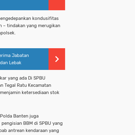
mengedepankan kondusifitas
n – tindakan yang merugikan
apolsek.
erima Jabatan
 dan Lebak
bakar yang ada Di SPBU
an Tegal Ratu Kecamatan
k menjamin ketersediaan stok
 Polda Banten juga
g pengisian BBM di SPBU yang
bab antrean kendaraan yang