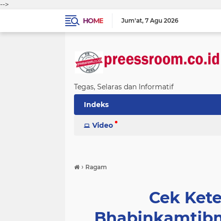
-->
HOME
Jum'at
7 Agu 2026
Tegas, Selaras dan Informatif
Indeks
Video
›
Ragam
Cek Ket
Bhabinkamtibm