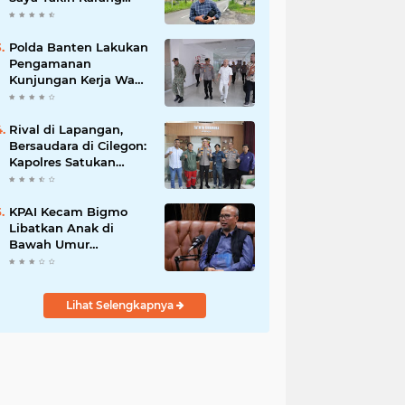
Taruna Wanakarsa
Dibawah
Kepemimpinan Bung
Polda Banten Lakukan
Entus Jauh Membawa
Pengamanan
Manfaat
Kunjungan Kerja Wakil
Presiden RI
Rival di Lapangan,
Bersaudara di Cilegon:
Kapolres Satukan
Viking dan Jak Mania
Demi Nobar Damai
Piala Presiden 2026
KPAI Kecam Bigmo
Libatkan Anak di
Bawah Umur
Promosikan Liquid
Vape, Minta Aparat
Bertindak Tegas
Lihat Selengkapnya