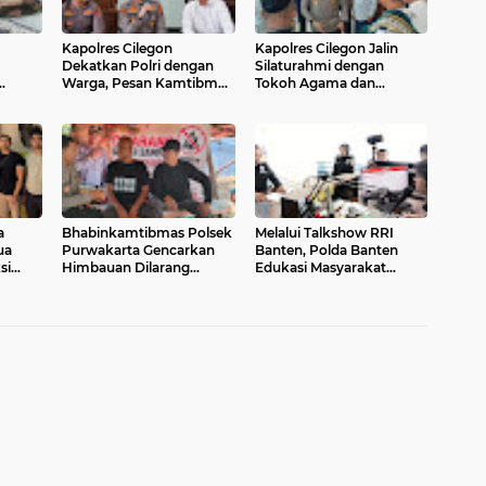
Kapolres Cilegon
Kapolres Cilegon Jalin
Dekatkan Polri dengan
Silaturahmi dengan
Warga, Pesan Kamtibmas
Tokoh Agama dan
naannya
Menggema di Masjid
Masyarakat Usai Sholat
bauan
Raudhatul Muttaqin
Jumat di Masjid Raudotul
Mutaqien
a
Bhabinkamtibmas Polsek
Melalui Talkshow RRI
ua
Purwakarta Gencarkan
Banten, Polda Banten
si
Himbauan Dilarang
Edukasi Masyarakat
asutan
Membakar Sampah
tentang Bahaya Karhutla
Sembarangan Saat
dan Konsekuensi Hukum
Musim Kemarau
Pembakaran Lahan