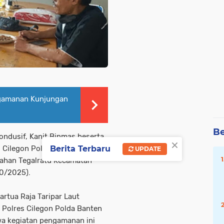
gamanan Kunjungan
Be
ondusif, Kanit Binmas beserta
×
Berita Terbaru
 Cilegon Polda Banten
UPDATE
rahan Tegalratu Kecamatan
10/2025).
rtua Raja Taripar Laut
n Polres Cilegon Polda Banten
 kegiatan pengamanan ini