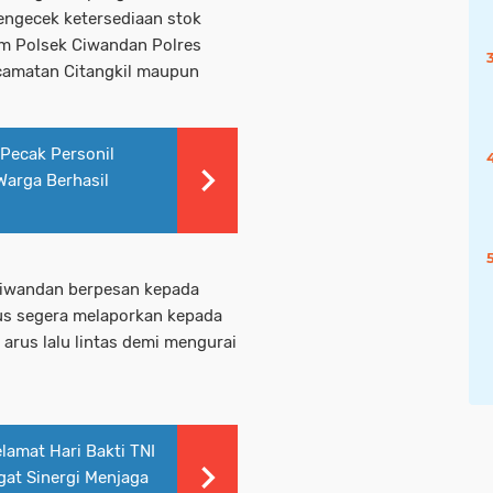
mengecek ketersediaan stok
m Polsek Ciwandan Polres
ecamatan Citangkil maupun
Pecak Personil
Warga Berhasil
Ciwandan berpesan kepada
rus segera melaporkan kepada
rus lalu lintas demi mengurai
amat Hari Bakti TNI
at Sinergi Menjaga