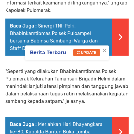
informasi terkait keamanan di lingkungannya," ungkap
Kapolsek Pulomerak.
Baca Juga :
Sinergi TNI-Polri,
Bhabinkamtibmas Polsek Puloampel
bersama Babinsa Sambangi Warga dan
×
Staff Desa
Berita Terbaru
UPDATE
"Seperti yang dilakukan Bhabinkamtibmas Polsek
Pulomerak Kelurahan Tamansari Brigadir Helmi dalam
menindak lanjuti atensi pimpinan dan tanggung jawab
dalam pelaksanaan tugas rutin melaksanakan kegiatan
sambang kepada satpam," jelasnya.
Baca Juga :
Meriahkan Hari Bhayangkara
ke-80, Kapolda Banten Buka Lomba