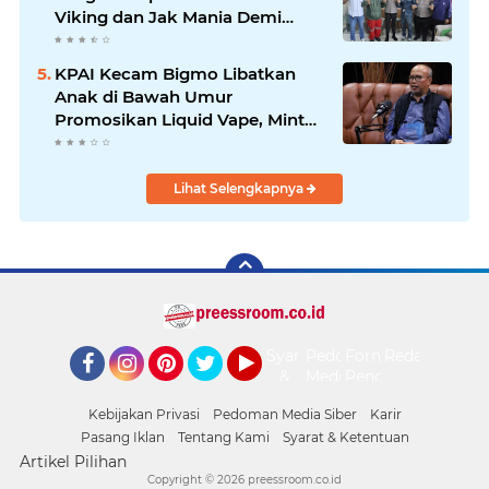
Viking dan Jak Mania Demi
Nobar Damai Piala Presiden
2026
KPAI Kecam Bigmo Libatkan
Anak di Bawah Umur
Promosikan Liquid Vape, Minta
Aparat Bertindak Tegas
Lihat Selengkapnya
Syarat
Pedoman
Form
Redaksi
&
Media
Pengaduan
Facebook
Instagram
Pinterest
Twitter
YouTube
Ketentuan
Siber
Kebijakan Privasi
Pedoman Media Siber
Karir
Pasang Iklan
Tentang Kami
Syarat & Ketentuan
Artikel Pilihan
Copyright ©
2026 preessroom.co.id