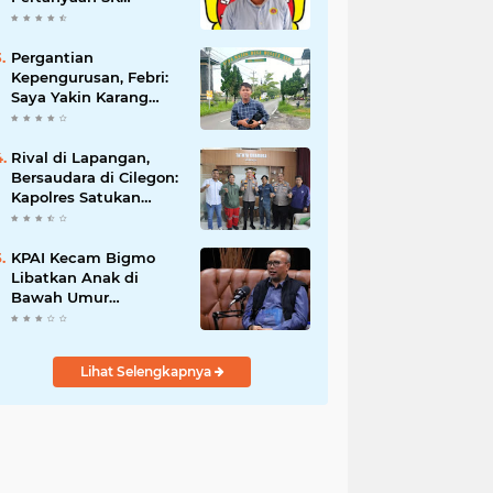
Karetaker dan Urgensi
MWKT, Saat Suasana
Berduka
Pergantian
Kepengurusan, Febri:
Saya Yakin Karang
Taruna Wanakarsa
Dibawah
Kepemimpinan Bung
Rival di Lapangan,
Entus Jauh Membawa
Bersaudara di Cilegon:
Manfaat
Kapolres Satukan
Viking dan Jak Mania
Demi Nobar Damai
Piala Presiden 2026
KPAI Kecam Bigmo
Libatkan Anak di
Bawah Umur
Promosikan Liquid
Vape, Minta Aparat
Bertindak Tegas
Lihat Selengkapnya