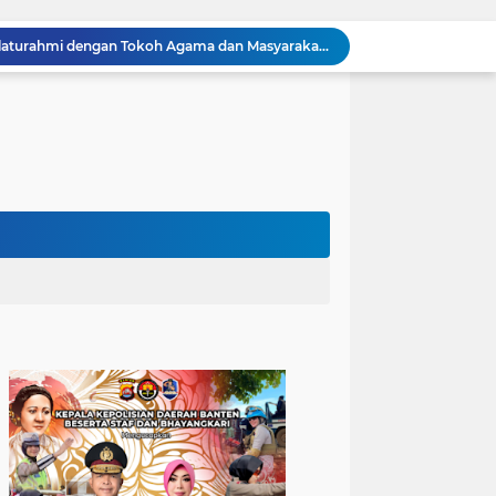
Kapolres Cilegon Perkuat Sinergi dengan Pemkot dan Muhammadiyah, Bersama Jaga Cilegon Tetap Aman serta Kondusif
Polres Cilegon Salurkan 16 Ton Air Bersih, Hadir Ringankan Warga Pulomerak di Tengah Kemarau
Ditreskrimum Polda Banten Tetapkan Dua Tersangka Kasus Aksi Anarkis dan Penghasutan di Balaraja
Bhabinkamtibmas Polsek Purwakarta Gencarkan Himbauan Dilarang Membakar Sampah Sembarangan Saat Musim Kemarau
Sinergitas, Bhabinkamtibmas Polsek Anyar Jalin Silaturahmi Bersama Masyarakat
Sambangi Pemuda, Bhabinkamtibmas Polsek Bojonegara Edukasi Kamtibmas dan Sosialisasi Hotline Polri 110
Dialog Kamtibmas, Anggota Polsek Bojonegara Patroli Malam, Sambangi Warga Sosialisasi Layanan Kepolisian 110
Polsek Bojonegara Salurkan 24 Ribu Liter Air Bersih dan Tandon, Hadirkan Harapan di Tengah Kemarau
Kapolres Cilegon Dekatkan Polri dengan Warga, Pesan Kamtibmas Menggema di Masjid Raudhatul Muttaqin
Kapolres Cilegon Jalin Silaturahmi dengan Tokoh Agama dan Masyarakat Usai Sholat Jumat di Masjid Raudotul Mutaqien