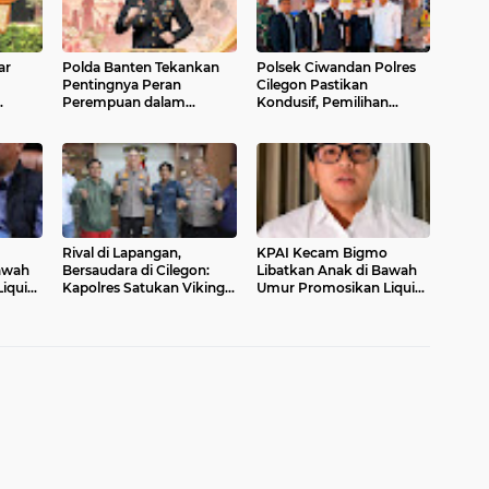
ar
Polda Banten Tekankan
Polsek Ciwandan Polres
Pentingnya Peran
Cilegon Pastikan
Perempuan dalam
Kondusif, Pemilihan
Pembangunan Bangsa
Ketua Karang Taruna
uk
Randakari Sukses Digelar
an
Rival di Lapangan,
KPAI Kecam Bigmo
awah
Bersaudara di Cilegon:
Libatkan Anak di Bawah
iquid
Kapolres Satukan Viking
Umur Promosikan Liquid
dan Jak Mania Demi
Vape, Minta Aparat
Nobar Damai Piala
Bertindak Tegas
Presiden 2026