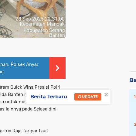
nan, Polsek Anyar
an
Be
am Quick Wins Presisi Polri
×
olda Banten melaksanakan
Berita Terbaru
UPDATE
una untuk menekan 3C (Curat,
s lainnya pada Selasa dini
rtua Raja Taripar Laut