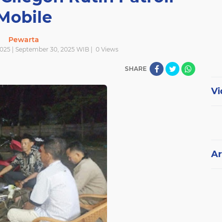
Mobile
Pewarta
2025 | September 30, 2025 WIB |
0
Views
SHARE
Vi
Ar