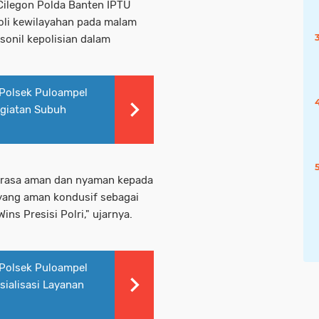
 Cilegon Polda Banten IPTU
oli kewilayahan pada malam
sonil kepolisian dalam
Polsek Puloampel
egiatan Subuh
n rasa aman dan nyaman kepada
 yang aman kondusif sebagai
s Presisi Polri," ujarnya.
Polsek Puloampel
ialisasi Layanan