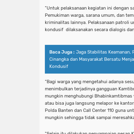
"Untuk pelaksanaan kegiatan ini dengan sa
Pemukiman warga, sarana umum, dan tem
kriminalitas lainnya. Pelaksanaan patroli
kondusif dilaksanakan secara dialogis dan 
Baca Juga :
Jaga Stabilitas Keamanan, 
Cinangka dan Masyarakat Bersatu Menja
Kondusif
“Bagi warga yang mengetahui adanya sesu
menimbulkan terjadinya gangguan Kamti
mungkin menghubungi Bhabinkamtibmas ya
atau bisa juga langsung melapor ke kanto
Polda Banten dan Call Center 110 guna unt
mungkin sehingga tidak sampai meresahka
"Selain itu dilakukan penyampaian pesan