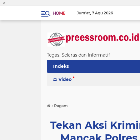
-->
HOME
Jum'at
7 Agu 2026
Tegas, Selaras dan Informatif
Indeks
Video
›
Ragam
Tekan Aksi Krimin
Mancak Polres 