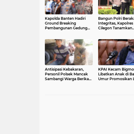
Kapolda Banten Hadiri
Bangun Polri Berak
Ground Breaking
Integritas, Kapolres
Pembangunan Gedung
Cilegon Tanamkan
Kantor DPD RI di Ibu Kota
Filosofi Pohon
Provinsi Banten
Kepemimpinan unt
Wujudkan Pelayan
Presisi
Antisipasi Kebakaran,
KPAI Kecam Bigmo
Personil Polsek Mancak
Libatkan Anak di B
Sambangi Warga Berikan
Umur Promosikan L
Imbauan
Vape, Minta Aparat
Bertindak Tegas