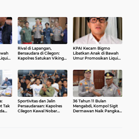
Rival di Lapangan,
KPAI Kecam Bigmo
awah
Bersaudara di Cilegon:
Libatkan Anak di Bawah
iquid
Kapolres Satukan Viking
Umur Promosikan Liquid
dan Jak Mania Demi
Vape, Minta Aparat
Nobar Damai Piala
Bertindak Tegas
Presiden 2026
a:
Sportivitas dan Jalin
36 Tahun 11 Bulan
t Tak
Persaudaraan: Kapolres
Mengabdi, Kompol Sigit
ada
Cilegon Kawal Nobar
Dermawan Naik Pangkat
Persib vs Persija
dan Raih Penghargaan
Berlangsung Aman dan
Umrah dari Kapolres
Kondusif
Cilegon