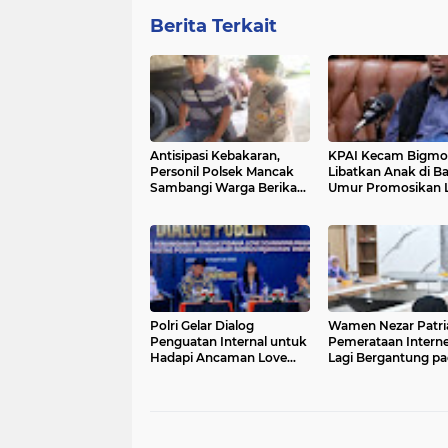
Berita Terkait
Antisipasi Kebakaran,
KPAI Kecam Bigmo
Personil Polsek Mancak
Libatkan Anak di B
Sambangi Warga Berikan
Umur Promosikan L
Imbauan
Vape, Minta Aparat
Bertindak Tegas
Polri Gelar Dialog
Wamen Nezar Patri
Penguatan Internal untuk
Pemerataan Interne
Hadapi Ancaman Love
Lagi Bergantung p
Scamming di Era Digital
BTS