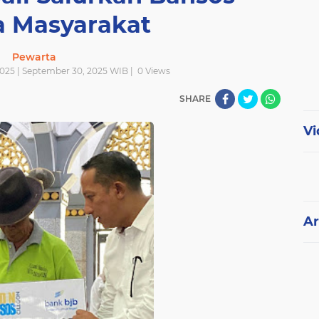
 Masyarakat
Pewarta
2025 | September 30, 2025 WIB |
0
Views
SHARE
Vi
Ar