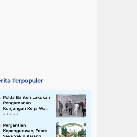
rita Terpopuler
Polda Banten Lakukan
Pengamanan
Kunjungan Kerja Wakil
Presiden RI
Pergantian
Kepengurusan, Febri:
Saya Yakin Karang