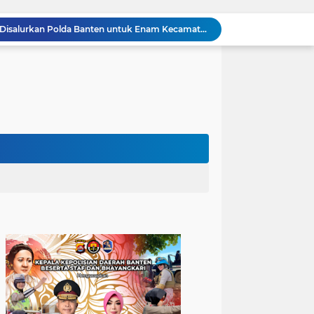
502 Ribu Liter Air Bersih Disalurkan Polda Banten untuk Enam Kecamatan di Kabupaten Serang
Melalui Talkshow RRI Banten, Polda Banten Edukasi Masyarakat tentang Bahaya Karhutla dan Konsekuensi Hukum Pembakaran Lahan
Kombes Pol Edy Sumardi Apresiasi Sinergi Pengamanan Obvitnas di Pertamina Patra Niaga Jabar
Berikan Rasa Aman di Masyarakat, Polsek Ciwandan Tingkatkan Patroli Malam Secara Rutin
Patroli Blue Light Upaya KSKP Merak Polres Cilegon Tekan Aksi Tindak Kriminalitas
Personel Samapta KSKP Merak Polres Cilegon Patroli Dialogis Sampaikan Imbauan kepada Pengguna Jasa Kepelabuhan
Pelayanan Prima kepada Masyarakat, Anggota Polsek Puloampel Laksanakan Gatur Lalu Lintas
Anggota Polsek Puloampel Rutin Laksanakan Subuh Keliling di Desa Binaannya
Bhabinkamtibmas Polsek Puloampel Sambang Warganya, Himbau Bahaya Bakar Sampah dan Sosialisasikan Layanan 110
Bhabinkamtibmas Polsek Purwakarta Gencarkan Himbauan Dilarang Membakar Sampah Sembarangan Saat Musim Kemarau