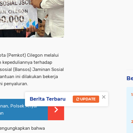
ota (Pemkot) Cilegon melalui
n kepeduliannya terhadap
osial (Bansos) Jaminan Sosial
ntuan ini dilakukan bekerja
Be
i penyaluran.
×
Berita Terbaru
UPDATE
nan, Polsek Anyar
an
 mengungkapkan bahwa