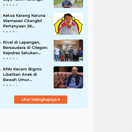
Taruna Wanakarsa
Dibawah
Kepemimpinan Bung
Ketua Karang Karuna
Entus Jauh Membawa
Warnasari Citangkil
Manfaat
Pertanyaan SK
Karetaker dan Urgensi
MWKT, Saat Suasana
Berduka
Rival di Lapangan,
Bersaudara di Cilegon:
Kapolres Satukan
Viking dan Jak Mania
Demi Nobar Damai
Piala Presiden 2026
KPAI Kecam Bigmo
Libatkan Anak di
Bawah Umur
Promosikan Liquid
Vape, Minta Aparat
Bertindak Tegas
Lihat Selengkapnya