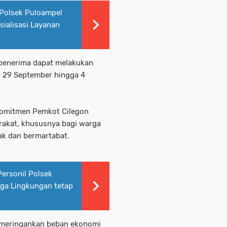
Polsek Puloampel
ialisasi Layanan
 penerima dapat melakukan
i 29 September hingga 4
komitmen Pemkot Cilegon
rakat, khususnya bagi warga
ak dan bermartabat.
Personil Polsek
ga Lingkungan tetap
 meringankan beban ekonomi