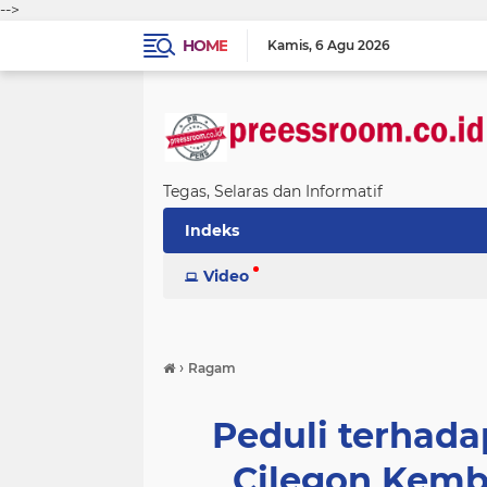
-->
HOME
Kamis
6 Agu 2026
Tegas, Selaras dan Informatif
Indeks
Video
›
Ragam
Peduli terhada
Cilegon Kemb