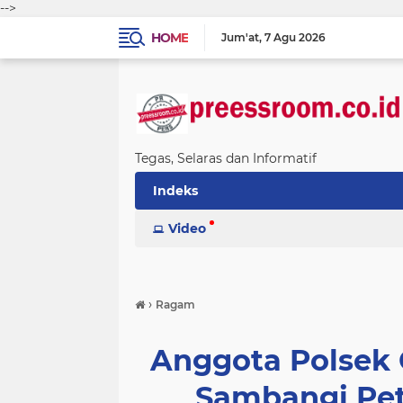
-->
HOME
Jum'at
7 Agu 2026
Tegas, Selaras dan Informatif
Indeks
Video
›
Ragam
Anggota Polsek 
Sambangi Pe