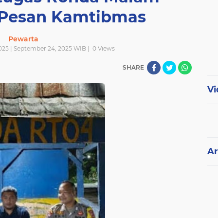
Pesan Kamtibmas
Pewarta
025 | September 24, 2025 WIB |
0
Views
SHARE
Vi
Ar