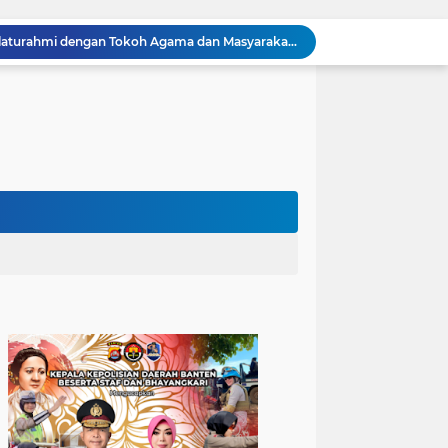
Kapolres Cilegon Jalin Silaturahmi dengan Tokoh Agama dan Masyarakat Usai Sholat Jumat di Masjid Raudotul Mutaqien
Kapolres Cilegon Perkuat Sinergi dengan Pemkot dan Muhammadiyah, Bersama Jaga Cilegon Tetap Aman serta Kondusif
Polres Cilegon Salurkan 16 Ton Air Bersih, Hadir Ringankan Warga Pulomerak di Tengah Kemarau
Ditreskrimum Polda Banten Tetapkan Dua Tersangka Kasus Aksi Anarkis dan Penghasutan di Balaraja
Bhabinkamtibmas Polsek Purwakarta Gencarkan Himbauan Dilarang Membakar Sampah Sembarangan Saat Musim Kemarau
Sinergitas, Bhabinkamtibmas Polsek Anyar Jalin Silaturahmi Bersama Masyarakat
502 Ribu Liter Air Bersih Disalurkan Polda Banten untuk Enam Kecamatan di Kabupaten Serang
Melalui Talkshow RRI Banten, Polda Banten Edukasi Masyarakat tentang Bahaya Karhutla dan Konsekuensi Hukum Pembakaran Lahan
Patroli Malam, Polsek Cinangka Wujudkan Lingkungan Masyarakat Tetap Kondusif
Kapolres Cilegon Dekatkan Polri dengan Warga, Pesan Kamtibmas Menggema di Masjid Raudhatul Muttaqin