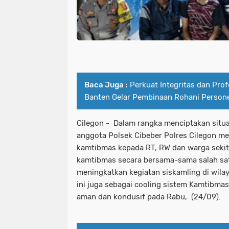
Baca Juga :
Perkuat Integritas dan Prof
Banten Gelar Pembinaan Rohani Person
Cilegon - Dalam rangka menciptakan situ
anggota Polsek Cibeber Polres Cilegon m
kamtibmas kepada RT, RW dan warga sekit
kamtibmas secara bersama-sama salah sa
meningkatkan kegiatan siskamling di wila
ini juga sebagai cooling sistem Kamtibmas
aman dan kondusif pada Rabu, (24/09).