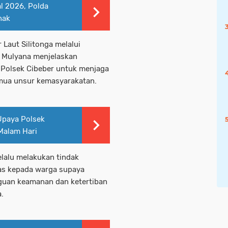
al 2026, Polda
nak
 Laut Silitonga melalui
p Mulyana menjelaskan
 Polsek Cibeber untuk menjaga
mua unsur kemasyarakatan.
 Upaya Polsek
Malam Hari
elalu melakukan tindak
as kepada warga supaya
guan keamanan dan ketertiban
a.