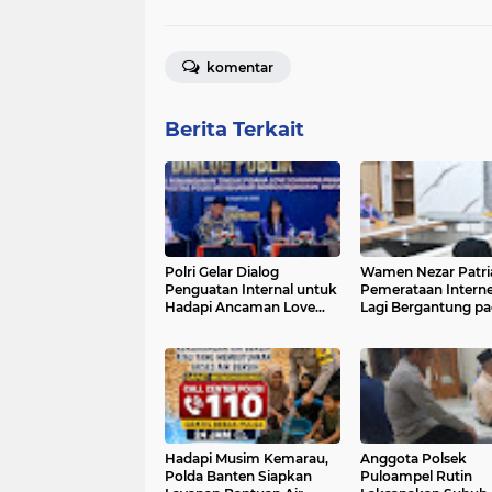
komentar
Berita Terkait
Polri Gelar Dialog
Wamen Nezar Patri
Penguatan Internal untuk
Pemerataan Interne
Hadapi Ancaman Love
Lagi Bergantung p
Scamming di Era Digital
BTS
Hadapi Musim Kemarau,
Anggota Polsek
Polda Banten Siapkan
Puloampel Rutin