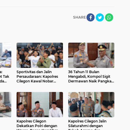
SHARE
a:
Sportivitas dan Jalin
36 Tahun 11 Bulan
t Tak
Persaudaraan: Kapolres
Mengabdi, Kompol Sigit
ada
Cilegon Kawal Nobar
Dermawan Naik Pangkat
Persib vs Persija
dan Raih Penghargaan
Berlangsung Aman dan
Umrah dari Kapolres
Kondusif
Cilegon
Kapolres Cilegon
Kapolres Cilegon Jalin
Dekatkan Polri dengan
Silaturahmi dengan