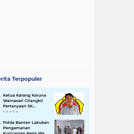
rita Terpopuler
Ketua Karang Karuna
Warnasari Citangkil
Pertanyaan SK
Karetaker dan Urgensi
MWKT, Saat Suasana
Berduka
Polda Banten Lakukan
Pengamanan
Kunjungan Kerja Wakil