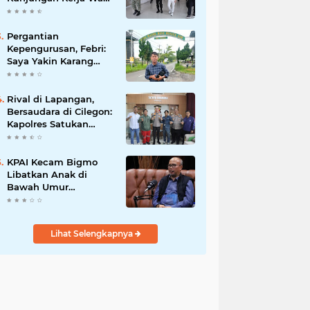
Presiden RI
Pergantian
Kepengurusan, Febri:
Saya Yakin Karang
Taruna Wanakarsa
Dibawah
Kepemimpinan Bung
Rival di Lapangan,
Entus Jauh Membawa
Bersaudara di Cilegon:
Manfaat
Kapolres Satukan
Viking dan Jak Mania
Demi Nobar Damai
Piala Presiden 2026
KPAI Kecam Bigmo
Libatkan Anak di
Bawah Umur
Promosikan Liquid
Vape, Minta Aparat
Bertindak Tegas
Lihat Selengkapnya