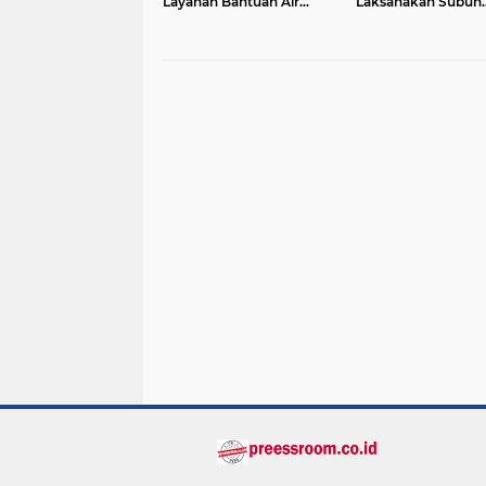
Layanan Bantuan Air
Laksanakan Subuh
Bersih Melalui Call Center
Keliling di Desa Bi
110
dan Sampaikan Im