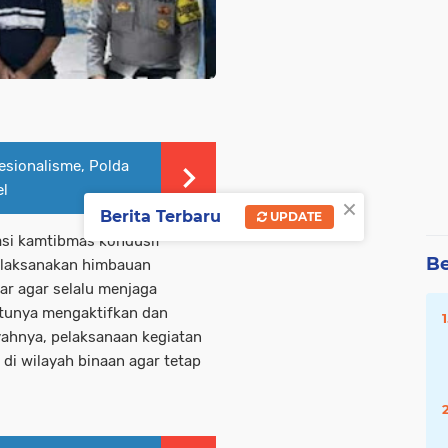
esionalisme, Polda
el
×
Berita Terbaru
UPDATE
asi kamtibmas kondusif
Be
elaksanakan himbauan
ar agar selalu menjaga
tunya mengaktifkan dan
yahnya, pelaksanaan kegiatan
 di wilayah binaan agar tetap