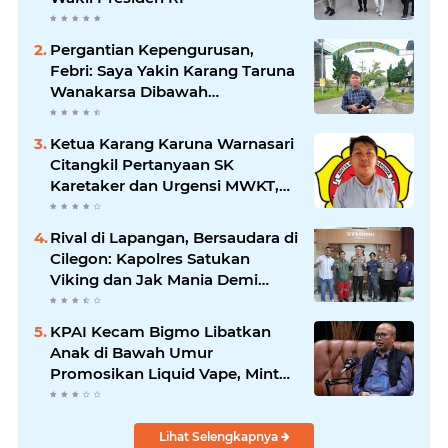
Pergantian Kepengurusan,
Febri: Saya Yakin Karang Taruna
Wanakarsa Dibawah
Kepemimpinan Bung Entus
Jauh Membawa Manfaat
Ketua Karang Karuna Warnasari
Citangkil Pertanyaan SK
Karetaker dan Urgensi MWKT,
Saat Suasana Berduka
Rival di Lapangan, Bersaudara di
Cilegon: Kapolres Satukan
Viking dan Jak Mania Demi
Nobar Damai Piala Presiden
2026
KPAI Kecam Bigmo Libatkan
Anak di Bawah Umur
Promosikan Liquid Vape, Minta
Aparat Bertindak Tegas
Lihat Selengkapnya