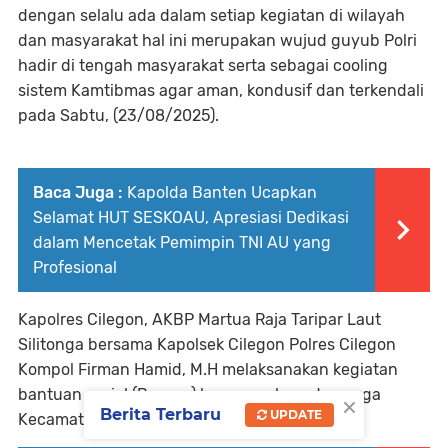
dengan selalu ada dalam setiap kegiatan di wilayah
dan masyarakat hal ini merupakan wujud guyub Polri
hadir di tengah masyarakat serta sebagai cooling
sistem Kamtibmas agar aman, kondusif dan terkendali
pada Sabtu, (23/08/2025).
Baca Juga :
Kapolda Banten Ucapkan
Selamat HUT SESKOAU, Apresiasi Dedikasi
dalam Mencetak Pemimpin TNI AU yang
Profesional
Kapolres Cilegon, AKBP Martua Raja Taripar Laut
Silitonga bersama Kapolsek Cilegon Polres Cilegon
Kompol Firman Hamid, M.H melaksanakan kegiatan
bantuan sosial (Bansos) langsung kepada warga
×
Berita Terbaru
UPDATE
Kecamatan Cilegon.