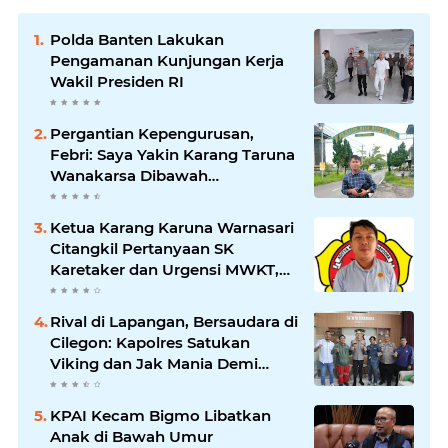
Polda Banten Lakukan
Pengamanan Kunjungan Kerja
Wakil Presiden RI
Pergantian Kepengurusan,
Febri: Saya Yakin Karang Taruna
Wanakarsa Dibawah
Kepemimpinan Bung Entus
Jauh Membawa Manfaat
Ketua Karang Karuna Warnasari
Citangkil Pertanyaan SK
Karetaker dan Urgensi MWKT,
Saat Suasana Berduka
Rival di Lapangan, Bersaudara di
Cilegon: Kapolres Satukan
Viking dan Jak Mania Demi
Nobar Damai Piala Presiden
2026
KPAI Kecam Bigmo Libatkan
Anak di Bawah Umur