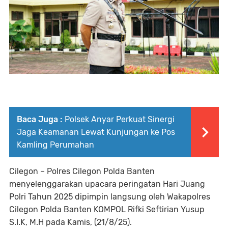
Baca Juga :
Polsek Anyar Perkuat Sinergi
Jaga Keamanan Lewat Kunjungan ke Pos
Kamling Perumahan
Cilegon – Polres Cilegon Polda Banten
menyelenggarakan upacara peringatan Hari Juang
Polri Tahun 2025 dipimpin langsung oleh Wakapolres
Cilegon Polda Banten KOMPOL Rifki Seftirian Yusup
S.I.K, M.H pada Kamis, (21/8/25).