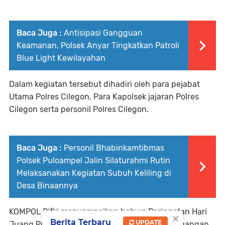
Baca Juga :
Antisipasi Gangguan
Keamanan, Polsek Anyar Tingkatkan Patroli
Blue Light Kewilayahan
Dalam kegiatan tersebut dihadiri oleh para pejabat
Utama Polres Cilegon, Para Kapolsek jajaran Polres
Cilegon serta personil Polres Cilegon.
Baca Juga :
Personil Bhabinkamtibmas
Polsek Puloampel Jalin Silaturahmi Rutin
Melaksanakan Kegiatan Subuh Keliling di
Desa Binaannya
KOMPOL Rifki menyampaikan bahwa Peringatan Hari
×
Berita Terbaru
UPDATE
Juang Polri bertujuan untuk mengenang perjuangan