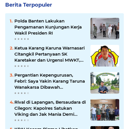
Berita Terpopuler
Polda Banten Lakukan
Pengamanan Kunjungan Kerja
Wakil Presiden RI
Ketua Karang Karuna Warnasari
Citangkil Pertanyaan SK
Karetaker dan Urgensi MWKT,
Saat Suasana Berduka
Pergantian Kepengurusan,
Febri: Saya Yakin Karang Taruna
Wanakarsa Dibawah
Kepemimpinan Bung Entus
Jauh Membawa Manfaat
Rival di Lapangan, Bersaudara di
Cilegon: Kapolres Satukan
Viking dan Jak Mania Demi
Nobar Damai Piala Presiden
2026