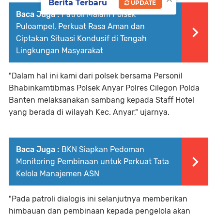
Berita Terbaru
UPDATE
Baca Juga :
Patroli Malam Polsek
Puloampel, Perkuat Rasa Aman dan
Ciptakan Situasi Kondusif di Tengah
Lingkungan Masyarakat
"Dalam hal ini kami dari polsek bersama Personil
Bhabinkamtibmas Polsek Anyar Polres Cilegon Polda
Banten melaksanakan sambang kepada Staff Hotel
yang berada di wilayah Kec. Anyar," ujarnya.
Baca Juga :
BKN Siapkan Pedoman
Monitoring Pembinaan untuk Perkuat Tata
Kelola Manajemen ASN
"Pada patroli dialogis ini selanjutnya memberikan
himbauan dan pembinaan kepada pengelola akan