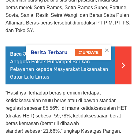
beras merek Setra Ramos, Setra Ramos Super, Fortune,
Sovia, Sania, Resik, Setra Wangi, dan Beras Setra Pulen
Alfamart. Beras-beras tersebut diproduksi PT PIM, PT FS,
dan Toko SY.
×
Berita Terbaru
UPDATE
Baca Juga :
Ciptakan Kamseltibcarlantas,
Anggota Polsek Puloampel Berikan
Pelayanan kepada Masyarakat Laksanakan
Gatur Lalu Lintas
“Hasilnya, terhadap beras premium terdapat
ketidaksesuaian mutu beras atau di bawah standar
regulasi sebesar 85,56%, di mana ketidaksesuaian HET
(di atas HET) sebesar 59,78%; ketidaksesuaian berat
beras kemasan (berat riil dibawah
standar) sebesar 21,66%,” ungkap Kasatgas Pangan.