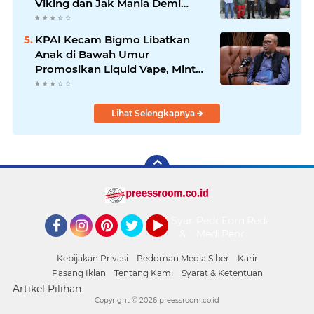
Viking dan Jak Mania Demi
Nobar Damai Piala Presiden
2026
KPAI Kecam Bigmo Libatkan
Anak di Bawah Umur
Promosikan Liquid Vape, Minta
Aparat Bertindak Tegas
Lihat Selengkapnya
Syarat
Pedoman
Form
Redaksi
&
Media
Pengaduan
Facebook
Instagram
Pinterest
Twitter
YouTube
Ketentuan
Siber
Kebijakan Privasi
Pedoman Media Siber
Karir
Pasang Iklan
Tentang Kami
Syarat & Ketentuan
Artikel Pilihan
Copyright ©
2026 preessroom.co.id