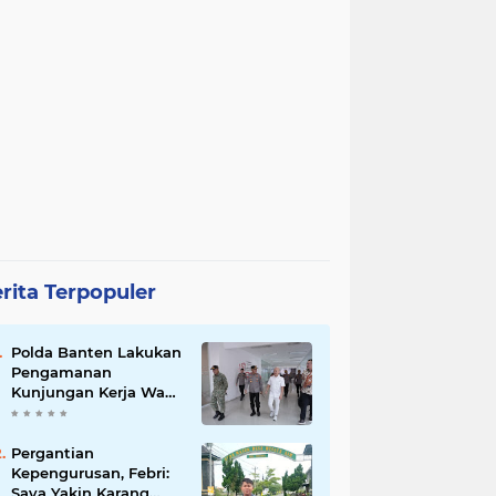
rita Terpopuler
Polda Banten Lakukan
Pengamanan
Kunjungan Kerja Wakil
Presiden RI
Pergantian
Kepengurusan, Febri:
Saya Yakin Karang