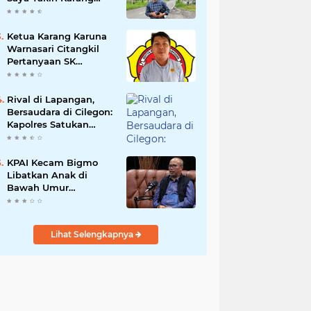
Taruna Wanakarsa
Dibawah
Kepemimpinan Bung
Ketua Karang Karuna
Entus Jauh Membawa
Warnasari Citangkil
Manfaat
Pertanyaan SK
Karetaker dan Urgensi
MWKT, Saat Suasana
Berduka
Rival di Lapangan,
Bersaudara di Cilegon:
Kapolres Satukan
Viking dan Jak Mania
Demi Nobar Damai
Piala Presiden 2026
KPAI Kecam Bigmo
Libatkan Anak di
Bawah Umur
Promosikan Liquid
Vape, Minta Aparat
Bertindak Tegas
Lihat Selengkapnya