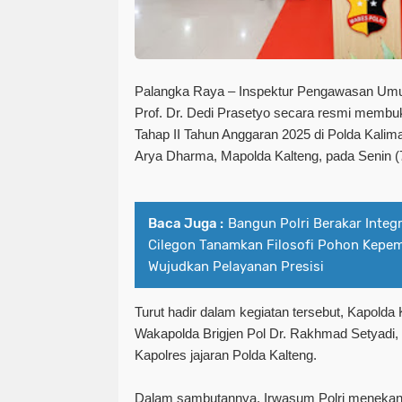
Palangka Raya – Inspektur Pengawasan Umu
Prof. Dr. Dedi Prasetyo secara resmi membuk
Tahap II Tahun Anggaran 2025 di Polda Kalima
Arya Dharma, Mapolda Kalteng, pada Senin (7
Baca Juga :
Bangun Polri Berakar Integr
Cilegon Tanamkan Filosofi Pohon Kepe
Wujudkan Pelayanan Presisi
Turut hadir dalam kegiatan tersebut, Kapolda 
Wakapolda Brigjen Pol Dr. Rakhmad Setyadi, 
Kapolres jajaran Polda Kalteng.
Dalam sambutannya, Irwasum Polri menekank