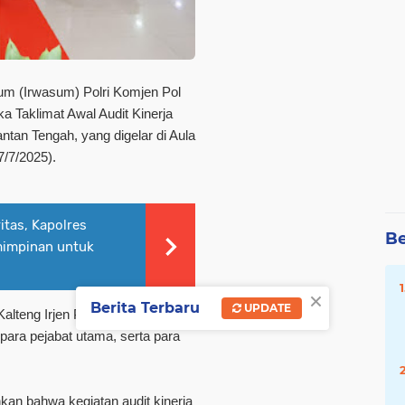
m (Irwasum) Polri Komjen Pol
a Taklimat Awal Audit Kinerja
ntan Tengah, yang digelar di Aula
/7/2025).
itas, Kapolres
Be
mimpinan untuk
×
Berita Terbaru
UPDATE
Kalteng Irjen Pol Iwan Kurniawan,
para pejabat utama, serta para
an bahwa kegiatan audit kinerja