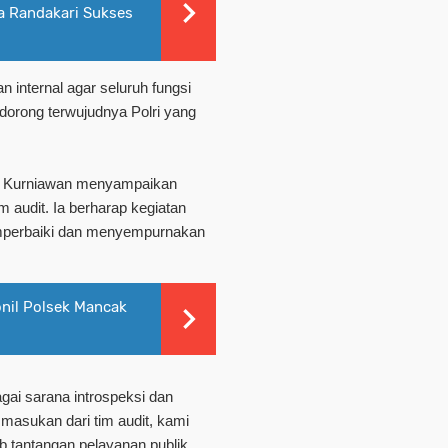
a Randakari Sukses
n internal agar seluruh fungsi
ndorong terwujudnya Polri yang
wan Kurniawan menyampaikan
m audit. Ia berharap kegiatan
emperbaiki dan menyempurnakan
onil Polsek Mancak
gai sarana introspeksi dan
masukan dari tim audit, kami
 tantangan pelayanan publik