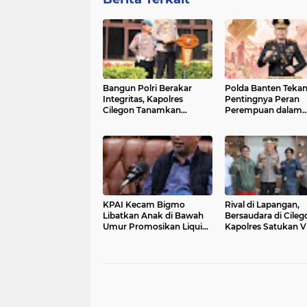
Bangun Polri Berakar
Polda Banten Teka
Integritas, Kapolres
Pentingnya Peran
Cilegon Tanamkan
Perempuan dalam
Filosofi Pohon
Pembangunan Ban
Kepemimpinan untuk
Wujudkan Pelayanan
Presisi
KPAI Kecam Bigmo
Rival di Lapangan,
Libatkan Anak di Bawah
Bersaudara di Cileg
Umur Promosikan Liquid
Kapolres Satukan V
Vape, Minta Aparat
dan Jak Mania Dem
Bertindak Tegas
Nobar Damai Piala
Presiden 2026