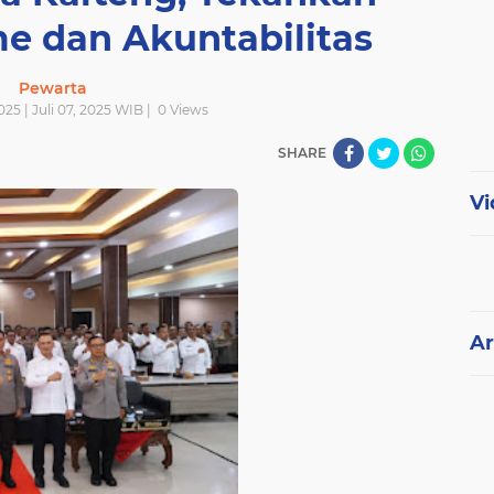
me dan Akuntabilitas
Pewarta
2025 | Juli 07, 2025 WIB |
0
Views
SHARE
Vi
Ar