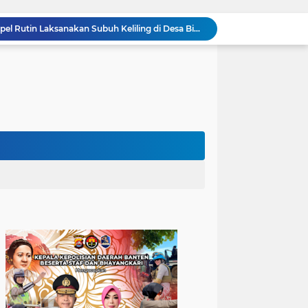
Anggota Polsek Puloampel Rutin Laksanakan Subuh Keliling di Desa Binaannya
Bhabinkamtibmas Polsek Puloampel Sambang Warganya, Himbau Bahaya Bakar Sampah dan Sosialisasikan Layanan 110
Bhabinkamtibmas Polsek Purwakarta Gencarkan Himbauan Dilarang Membakar Sampah Sembarangan Saat Musim Kemarau
502 Ribu Liter Air Bersih Disalurkan Polda Banten untuk Enam Kecamatan di Kabupaten Serang
Melalui Talkshow RRI Banten, Polda Banten Edukasi Masyarakat tentang Bahaya Karhutla dan Konsekuensi Hukum Pembakaran Lahan
Kombes Pol Edy Sumardi Apresiasi Sinergi Pengamanan Obvitnas di Pertamina Patra Niaga Jabar
Berikan Rasa Aman di Masyarakat, Polsek Ciwandan Tingkatkan Patroli Malam Secara Rutin
Patroli Blue Light Upaya KSKP Merak Polres Cilegon Tekan Aksi Tindak Kriminalitas
Personel Samapta KSKP Merak Polres Cilegon Patroli Dialogis Sampaikan Imbauan kepada Pengguna Jasa Kepelabuhan
Pelayanan Prima kepada Masyarakat, Anggota Polsek Puloampel Laksanakan Gatur Lalu Lintas