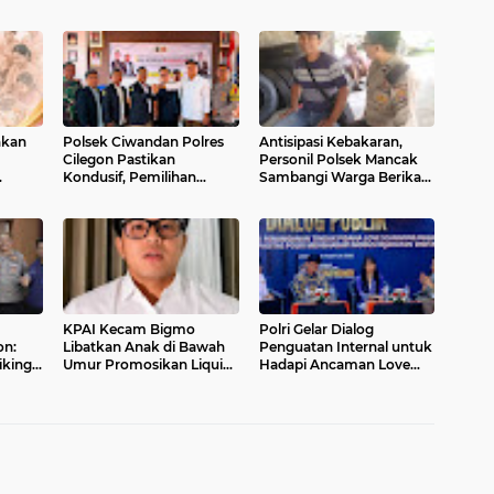
nkan
Polsek Ciwandan Polres
Antisipasi Kebakaran,
Cilegon Pastikan
Personil Polsek Mancak
Kondusif, Pemilihan
Sambangi Warga Berikan
gsa
Ketua Karang Taruna
Imbauan
Randakari Sukses Digelar
KPAI Kecam Bigmo
Polri Gelar Dialog
on:
Libatkan Anak di Bawah
Penguatan Internal untuk
iking
Umur Promosikan Liquid
Hadapi Ancaman Love
i
Vape, Minta Aparat
Scamming di Era Digital
Bertindak Tegas