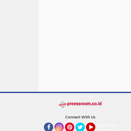
Connect With Us
Syarat
Pedoman
&
Media