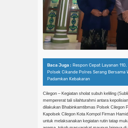
Baca Juga :
Respon Cepat Layanan 110, 
Polsek Cikande Polres Serang Bersama 
Padamkan Kebakaran
Cilegon – Kegiatan sholat subuh keliling (Subl
mempererat tali silahturahmi antara kepolisi
dilakukan Bhabinkamtibmas Polsek Cilegon Po
Kapolsek Cilegon Kota Kompol Firman Hamid,
untuk melaksanakan kegiatan rutin tatap muk
agama, tokoh masyarakat maupun lainnya di w