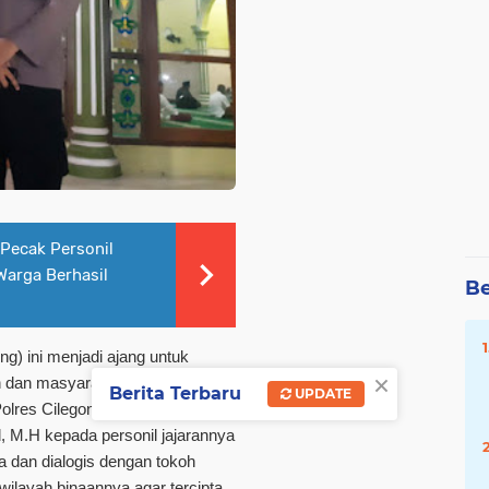
Pecak Personil
Warga Berhasil
Be
ing) ini menjadi ajang untuk
×
an dan masyarakat, seperti yang
Berita Terbaru
UPDATE
lres Cilegon atas perintah
 M.H kepada personil jajarannya
a dan dialogis dengan tokoh
ilayah binaannya agar tercipta