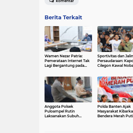
komentar
Berita Terkait
Wamen Nezar Patria:
Sportivitas dan Jali
Pemerataan Internet Tak
Persaudaraan: Kapo
Lagi Bergantung pada
Cilegon Kawal Noba
BTS
Persib vs Persija
Berlangsung Aman
Kondusif
Anggota Polsek
Polda Banten Ajak
Puloampel Rutin
Masyarakat Kibark
Laksanakan Subuh
Bendera Merah Puti
Keliling di Desa Binaannya
Semarakkan HUT k
dan Sampaikan Imbauan
Kemerdekaan Repu
Indonesia