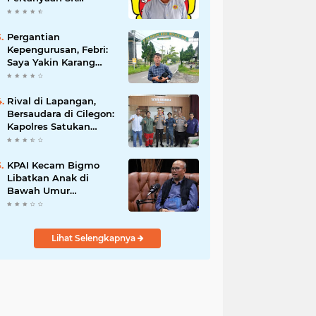
Karetaker dan Urgensi
MWKT, Saat Suasana
Berduka
Pergantian
Kepengurusan, Febri:
Saya Yakin Karang
Taruna Wanakarsa
Dibawah
Kepemimpinan Bung
Rival di Lapangan,
Entus Jauh Membawa
Bersaudara di Cilegon:
Manfaat
Kapolres Satukan
Viking dan Jak Mania
Demi Nobar Damai
Piala Presiden 2026
KPAI Kecam Bigmo
Libatkan Anak di
Bawah Umur
Promosikan Liquid
Vape, Minta Aparat
Bertindak Tegas
Lihat Selengkapnya