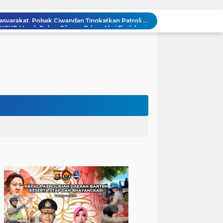
Patroli Blue Light Upaya KSKP Merak Polres Cilegon Tekan Aksi Tindak Kriminalitas
Personel Samapta KSKP Merak Polres Cilegon Patroli Dialogis Sampaikan Imbauan kepada Pengguna Jasa Kepelabuhan
Pelayanan Prima kepada Masyarakat, Anggota Polsek Puloampel Laksanakan Gatur Lalu Lintas
Anggota Polsek Puloampel Rutin Laksanakan Subuh Keliling di Desa Binaannya
Bhabinkamtibmas Polsek Puloampel Sambang Warganya, Himbau Bahaya Bakar Sampah dan Sosialisasikan Layanan 110
Bhabinkamtibmas Polsek Purwakarta Gencarkan Himbauan Dilarang Membakar Sampah Sembarangan Saat Musim Kemarau
502 Ribu Liter Air Bersih Disalurkan Polda Banten untuk Enam Kecamatan di Kabupaten Serang
Melalui Talkshow RRI Banten, Polda Banten Edukasi Masyarakat tentang Bahaya Karhutla dan Konsekuensi Hukum Pembakaran Lahan
Kombes Pol Edy Sumardi Apresiasi Sinergi Pengamanan Obvitnas di Pertamina Patra Niaga Jabar
Berikan Rasa Aman di Masyarakat, Polsek Ciwandan Tingkatkan Patroli Malam Secara Rutin