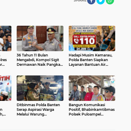
SHARE
n
36 Tahun 11 Bulan
Hadapi Musim Kemarau,
lres
Mengabdi, Kompol Sigit
Polda Banten Siapkan
r
Dermawan Naik Pangkat
Layanan Bantuan Air
dan Raih Penghargaan
Bersih Melalui Call Center
 dan
Umrah dari Kapolres
110
Cilegon
Ditbinmas Polda Banten
Bangun Komunikasi
an
Serap Aspirasi Warga
Positif, Bhabinkamtibmas
h,
Melalui Warung
Polsek Puloampel
e-81
Bhabinkamtibmas
Sambangi Warga
blik
Keliling
Binaannya