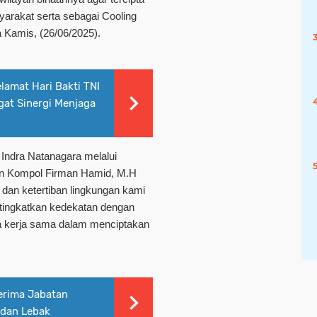
yarakat serta sebagai Cooling
 Kamis, (26/06/2025).
amat Hari Bakti TNI
at Sinergi Menjaga
Indra Natanagara melalui
ten Kompol Firman Hamid, M.H
an ketertiban lingkungan kami
n tingkatkan kedekatan dengan
ta kerja sama dalam menciptakan
erima Jabatan
 dan Lebak