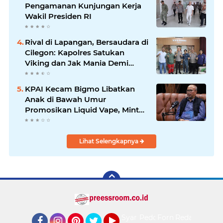
Pengamanan Kunjungan Kerja
Wakil Presiden RI
Rival di Lapangan, Bersaudara di
Cilegon: Kapolres Satukan
Viking dan Jak Mania Demi
Nobar Damai Piala Presiden
2026
KPAI Kecam Bigmo Libatkan
Anak di Bawah Umur
Promosikan Liquid Vape, Minta
Aparat Bertindak Tegas
Lihat Selengkapnya
Syarat
Pedoman
Form
Redaksi