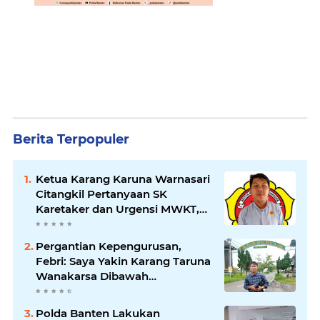
Berita Terpopuler
Ketua Karang Karuna Warnasari
Citangkil Pertanyaan SK
Karetaker dan Urgensi MWKT,
Saat Suasana Berduka
Pergantian Kepengurusan,
Febri: Saya Yakin Karang Taruna
Wanakarsa Dibawah
Kepemimpinan Bung Entus
Jauh Membawa Manfaat
Polda Banten Lakukan