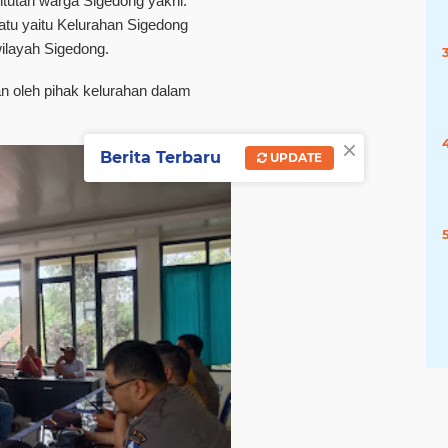
tutan warga Sigedong yakni.
atu yaitu Kelurahan Sigedong
layah Sigedong.
n oleh pihak kelurahan dalam
×
Berita Terbaru
UPDATE