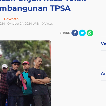
embangunan TPSA
Pewarta
024 | Oktober 24, 2024 WIB |
0
Views
SHARE
Vi
Ar