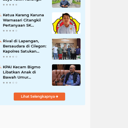
Taruna Wanakarsa
Dibawah
Kepemimpinan Bung
Ketua Karang Karuna
Entus Jauh Membawa
Warnasari Citangkil
Manfaat
Pertanyaan SK
Karetaker dan Urgensi
MWKT, Saat Suasana
Berduka
Rival di Lapangan,
Bersaudara di Cilegon:
Kapolres Satukan
Viking dan Jak Mania
Demi Nobar Damai
Piala Presiden 2026
KPAI Kecam Bigmo
Libatkan Anak di
Bawah Umur
Promosikan Liquid
Vape, Minta Aparat
Bertindak Tegas
Lihat Selengkapnya