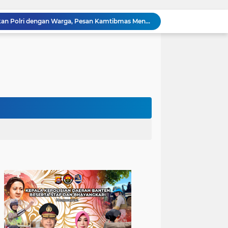
Kapolres Cilegon Dekatkan Polri dengan Warga, Pesan Kamtibmas Menggema di Masjid Raudhatul Muttaqin
Kapolres Cilegon Jalin Silaturahmi dengan Tokoh Agama dan Masyarakat Usai Sholat Jumat di Masjid Raudotul Mutaqien
Kapolres Cilegon Perkuat Sinergi dengan Pemkot dan Muhammadiyah, Bersama Jaga Cilegon Tetap Aman serta Kondusif
Polres Cilegon Salurkan 16 Ton Air Bersih, Hadir Ringankan Warga Pulomerak di Tengah Kemarau
Pengaturan Lalu Lintas Polsek Anyar Wujudkan Rasa Aman dan Lancar kepada Masyarakat
Ciptakan Lingkungan Kondusif, Personil Polsek Anyar Kunjungi Pos Kamling
Cilegon Off Road Challenge Jadi Ajang Pererat Silaturahmi dan Kebersamaan
Sambangi Pemuda, Bhabinkamtibmas Polsek Bojonegara Edukasi Kamtibmas dan Sosialisasi Hotline Polri 110
Dialog Kamtibmas, Anggota Polsek Bojonegara Patroli Malam, Sambangi Warga Sosialisasi Layanan Kepolisian 110
Polsek Bojonegara Salurkan 24 Ribu Liter Air Bersih dan Tandon, Hadirkan Harapan di Tengah Kemarau