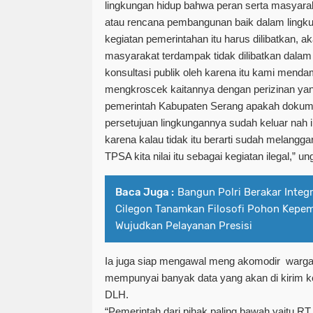
lingkungan hidup bahwa peran serta masya
atau rencana pembangunan baik dalam lingku
kegiatan pemerintahan itu harus dilibatkan, a
masyarakat terdampak tidak dilibatkan dalam
konsultasi publik oleh karena itu kami menda
mengkroscek kaitannya dengan perizinan yan
pemerintah Kabupaten Serang apakah doku
persetujuan lingkungannya sudah keluar nah ini 
karena kalau tidak itu berarti sudah melang
TPSA kita nilai itu sebagai kegiatan ilegal,” u
Baca Juga :
Bangun Polri Berakar Integr
Cilegon Tanamkan Filosofi Pohon Kepe
Wujudkan Pelayanan Presisi
Ia juga siap mengawal meng akomodir
warga
mempunyai banyak data yang akan di kirim k
DLH.
“Pemerintah dari pihak paling bawah yaitu R