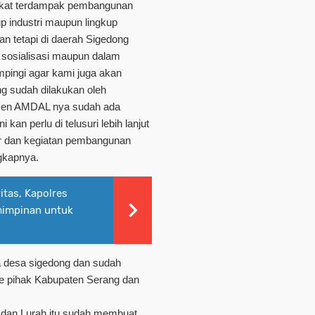
rakat terdampak pembangunan
p industri maupun lingkup
kan tetapi di daerah Sigedong
 sosialisasi maupun dalam
mpingi agar kami juga akan
g sudah dilakukan oleh
men AMDAL nya sudah ada
kan perlu di telusuri lebih lanjut
gar dan kegiatan pembangunan
ngkapnya.
itas, Kapolres
mimpinan untuk
 desa sigedong dan sudah
e pihak Kabupaten Serang dan
T dan Lurah itu sudah membuat