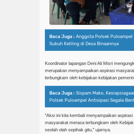
Baca Juga :
Anggota Polsek Puloampel 
Subuh Keliling di Desa Binaannya
Koordinator lapangan Deni Ali Misri mengung
merupakan menyampaikan aspirasi masyara
terbungkam oleh kebijakan kebijakan pemerin
Baca Juga :
Sispam Mako, Kesiapsiagaan
Polsek Puloampel Antisipasi Segala Be
“Aksi ini kita kembali menyampaikan aspiras
masyarakat merasa terbungkam oleh Kebijaka
seolah olah sepihak gitu,” ujarnya.