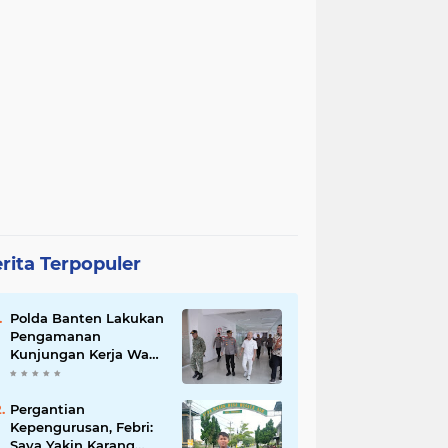
rita Terpopuler
Polda Banten Lakukan
Pengamanan
Kunjungan Kerja Wakil
Presiden RI
Pergantian
Kepengurusan, Febri:
Saya Yakin Karang