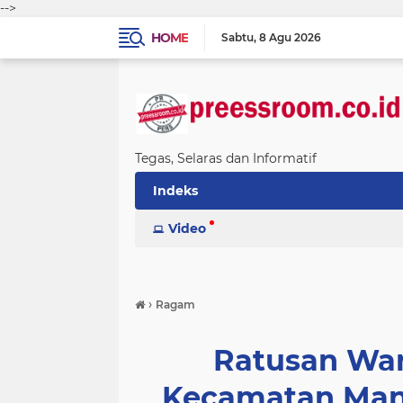
-->
HOME
Sabtu
8 Agu 2026
Tegas, Selaras dan Informatif
Indeks
Video
›
Ragam
Ratusan War
Kecamatan Man