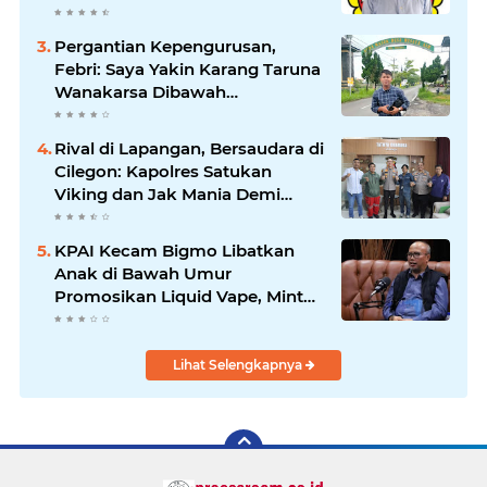
Saat Suasana Berduka
Pergantian Kepengurusan,
Febri: Saya Yakin Karang Taruna
Wanakarsa Dibawah
Kepemimpinan Bung Entus
Jauh Membawa Manfaat
Rival di Lapangan, Bersaudara di
Cilegon: Kapolres Satukan
Viking dan Jak Mania Demi
Nobar Damai Piala Presiden
2026
KPAI Kecam Bigmo Libatkan
Anak di Bawah Umur
Promosikan Liquid Vape, Minta
Aparat Bertindak Tegas
Lihat Selengkapnya