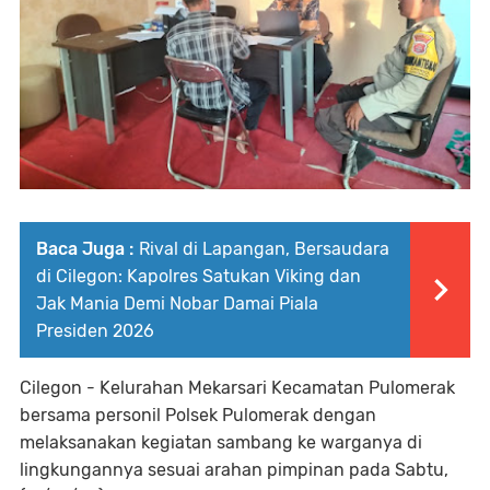
Baca Juga :
Rival di Lapangan, Bersaudara
di Cilegon: Kapolres Satukan Viking dan
Jak Mania Demi Nobar Damai Piala
Presiden 2026
Cilegon - Kelurahan Mekarsari Kecamatan Pulomerak
bersama personil Polsek Pulomerak dengan
melaksanakan kegiatan sambang ke warganya di
lingkungannya sesuai arahan pimpinan pada Sabtu,