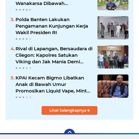
Wanakarsa Dibawah
Kepemimpinan Bung Entus
Jauh Membawa Manfaat
Polda Banten Lakukan
Pengamanan Kunjungan Kerja
Wakil Presiden RI
Rival di Lapangan, Bersaudara di
Cilegon: Kapolres Satukan
Viking dan Jak Mania Demi
Nobar Damai Piala Presiden
2026
KPAI Kecam Bigmo Libatkan
Anak di Bawah Umur
Promosikan Liquid Vape, Minta
Aparat Bertindak Tegas
Lihat Selengkapnya