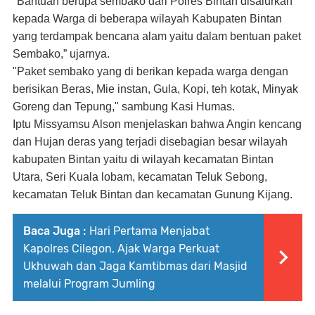
"Bantuan berupa sembako dari Polres Bintan disalurkan
kepada Warga di beberapa wilayah Kabupaten Bintan
yang terdampak bencana alam yaitu dalam bentuan paket
Sembako,” ujarnya.
"Paket sembako yang di berikan kepada warga dengan
berisikan Beras, Mie instan, Gula, Kopi, teh kotak, Minyak
Goreng dan Tepung," sambung Kasi Humas.
Iptu Missyamsu Alson menjelaskan bahwa Angin kencang
dan Hujan deras yang terjadi disebagian besar wilayah
kabupaten Bintan yaitu di wilayah kecamatan Bintan
Utara, Seri Kuala lobam, kecamatan Teluk Sebong,
kecamatan Teluk Bintan dan kecamatan Gunung Kijang.
Baca Juga :
Hari Pertama Menjabat
Kapolres Cilegon, Ajak Warga Perkuat
Ukhuwah dan Jaga Kamtibmas dari Masjid
melalui Program Jumling