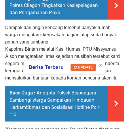
Polres Cilegon Tingkatkan Kesiapsiagaan
dan Pengamanan Mako
Dampak dari angin kencang tersebut banyak rumah
warga mengalami kerusakan bagian atap serta banyak
pohon yang tumbang.
Kapolres Bintan melalui Kasi Humas IPTU Missyamsu
Alson mengatakan, atas kejadian musibah tersebut kami
×
segera memberi bantuan kepada warga yang menderita
Berita Terbaru
UPDATE
kerugian berupa kerusakan pada rumahnya dengan
menyalurkan bantuan kepada korban bencana alam itu.
Baca Juga :
Anggota Polsek Bojonegara
Sambangi Warga Sampaikan Himbauan
Harkamtibmas dan Sosialisasi Hotline Polri
110