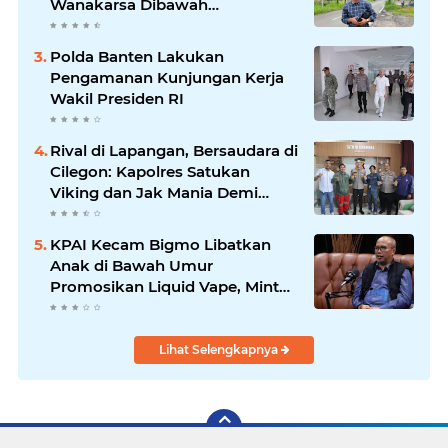
Wanakarsa Dibawah
Kepemimpinan Bung Entus
Jauh Membawa Manfaat
Polda Banten Lakukan
Pengamanan Kunjungan Kerja
Wakil Presiden RI
Rival di Lapangan, Bersaudara di
Cilegon: Kapolres Satukan
Viking dan Jak Mania Demi
Nobar Damai Piala Presiden
2026
KPAI Kecam Bigmo Libatkan
Anak di Bawah Umur
Promosikan Liquid Vape, Minta
Aparat Bertindak Tegas
Lihat Selengkapnya