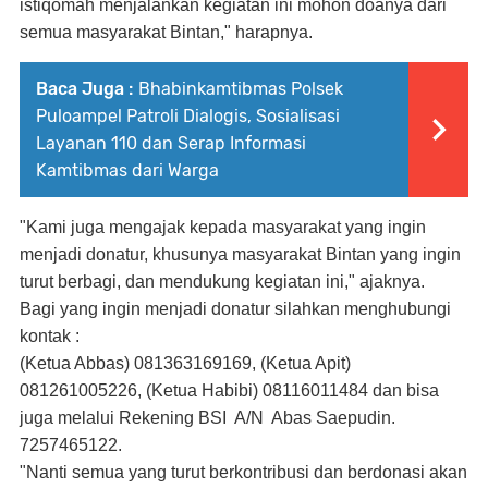
istiqomah menjalankan kegiatan ini mohon doanya dari
semua masyarakat Bintan," harapnya.
Baca Juga :
Bhabinkamtibmas Polsek
Puloampel Patroli Dialogis, Sosialisasi
Layanan 110 dan Serap Informasi
Kamtibmas dari Warga
"Kami juga mengajak kepada masyarakat yang ingin
menjadi donatur, khusunya masyarakat Bintan yang ingin
turut berbagi, dan mendukung kegiatan ini," ajaknya.
Bagi yang ingin menjadi donatur silahkan menghubungi
kontak :
(Ketua Abbas) 081363169169,
(Ketua Apit)
081261005226,
(Ketua Habibi) 08116011484 dan
bisa
juga melalui Rekening BSI A/N Abas Saepudin.
7257465122.
"Nanti semua yang turut berkontribusi dan berdonasi akan