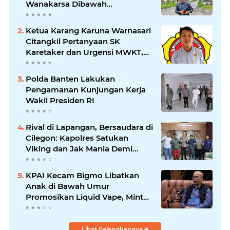
Wanakarsa Dibawah
Kepemimpinan Bung Entus
Jauh Membawa Manfaat
Ketua Karang Karuna Warnasari
Citangkil Pertanyaan SK
Karetaker dan Urgensi MWKT,
Saat Suasana Berduka
Polda Banten Lakukan
Pengamanan Kunjungan Kerja
Wakil Presiden RI
Rival di Lapangan, Bersaudara di
Cilegon: Kapolres Satukan
Viking dan Jak Mania Demi
Nobar Damai Piala Presiden
2026
KPAI Kecam Bigmo Libatkan
Anak di Bawah Umur
Promosikan Liquid Vape, Minta
Aparat Bertindak Tegas
Lihat Selengkapnya