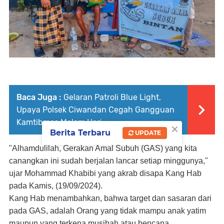
Baca Juga :
Gelaran Patroli Blue Light,
Upaya Polsek Ciwandan Cegah Gangguan
Kamtibmas Malam Hari
×
Berita Terbaru
UPDATE
"Alhamdulilah, Gerakan Amal Subuh
(GAS) yang kita
canangkan ini sudah berjalan lancar setiap minggunya,"
ujar Mohammad Khabibi yang akrab disapa Kang Hab
pada
Kamis, (19/09/2024).
Kang Hab menambahkan, bahwa target dan sasaran dari
pada GAS, adalah Orang yang tidak mampu anak yatim
maupun yang terkena musibah atau bencana.