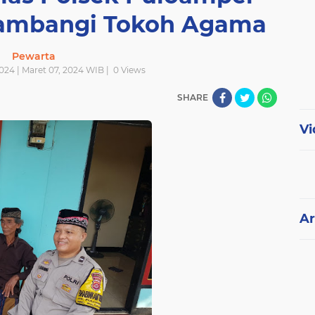
 Sambangi Tokoh Agama
Pewarta
024 | Maret 07, 2024 WIB |
0
Views
SHARE
Vi
Ar