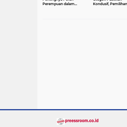
Perempuan dalam
Kondusif, Pemiliha
Pembangunan Bangsa
Ketua Karang Taru
Randakari Sukses D