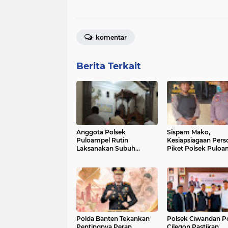
komentar
Berita Terkait
Anggota Polsek
Sispam Mako,
Puloampel Rutin
Kesiapsiagaan Perso
Laksanakan Subuh
Piket Polsek Puloa
Keliling di Desa Binaannya
Antisipasi Segala B
Gangguan
Polda Banten Tekankan
Polsek Ciwandan Po
Pentingnya Peran
Cilegon Pastikan