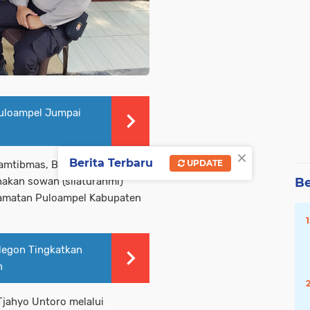
uloampel Jumpai
×
Berita Terbaru
UPDATE
rkamtibmas, Bhabinkamtibmas
akan sowan (silaturahmi)
Be
camatan Puloampel Kabupaten
legon Tingkatkan
n
Tjahyo Untoro melalui