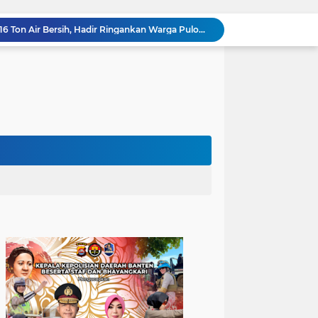
Ditreskrimum Polda Banten Tetapkan Dua Tersangka Kasus Aksi Anarkis dan Penghasutan di Balaraja
Patroli Blue Light dan Dialogis, Polsek Ciwandan Perkuat Sinergitas dengan Warga Wujudkan Situasi Kondusif
Subuh Keliling, Bhabinkamtibmas Polsek Ciwandan Jalin Kedekatan dan Tingkatkan Kewaspadaan Kamtibmas
Sambangi Pemuda, Bhabinkamtibmas Polsek Bojonegara Edukasi Kamtibmas dan Sosialisasi Hotline Polri 110
Dialog Kamtibmas, Anggota Polsek Bojonegara Patroli Malam, Sambangi Warga Sosialisasi Layanan Kepolisian 110
Polsek Bojonegara Salurkan 24 Ribu Liter Air Bersih dan Tandon, Hadirkan Harapan di Tengah Kemarau
Kapolres Cilegon Dekatkan Polri dengan Warga, Pesan Kamtibmas Menggema di Masjid Raudhatul Muttaqin
Kapolres Cilegon Jalin Silaturahmi dengan Tokoh Agama dan Masyarakat Usai Sholat Jumat di Masjid Raudotul Mutaqien
Kapolres Cilegon Perkuat Sinergi dengan Pemkot dan Muhammadiyah, Bersama Jaga Cilegon Tetap Aman serta Kondusif
Polres Cilegon Salurkan 16 Ton Air Bersih, Hadir Ringankan Warga Pulomerak di Tengah Kemarau