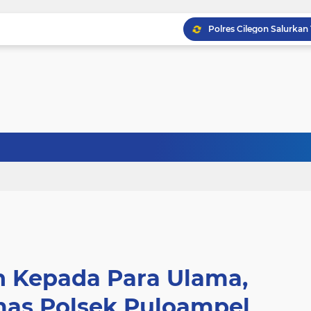
n Kepada Para Ulama,
as Polsek Puloampel