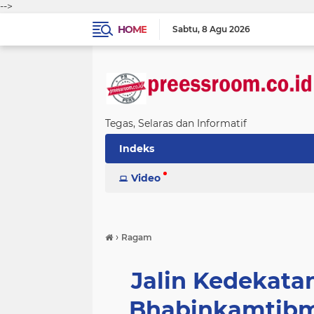
-->
HOME
Sabtu
8 Agu 2026
Tegas, Selaras dan Informatif
Indeks
Video
›
Ragam
Jalin Kedekata
Bhabinkamtibm