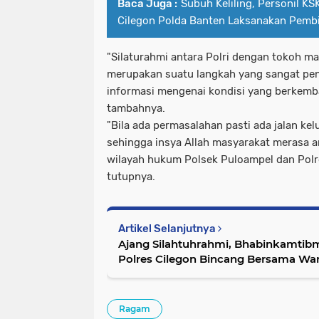
Baca Juga :
Subuh Keliling, Personil K
Cilegon Polda Banten Laksanakan Pemb
"Silaturahmi antara Polri dengan tokoh m
merupakan suatu langkah yang sangat pent
informasi mengenai kondisi yang berkemb
tambahnya.
"Bila ada permasalahan pasti ada jalan kel
sehingga insya Allah masyarakat merasa am
wilayah hukum Polsek Puloampel dan Polre
tutupnya.
Artikel Selanjutnya
Ajang Silahtuhrahmi, Bhabinkamtib
Polres Cilegon Bincang Bersama Wa
Ragam