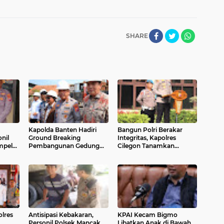
SHARE
Kapolda Banten Hadiri
Bangun Polri Berakar
nil
Ground Breaking
Integritas, Kapolres
mpel
Pembangunan Gedung
Cilegon Tanamkan
entuk
Kantor DPD RI di Ibu Kota
Filosofi Pohon
Provinsi Banten
Kepemimpinan untuk
Wujudkan Pelayanan
Presisi
lres
Antisipasi Kebakaran,
KPAI Kecam Bigmo
Personil Polsek Mancak
Libatkan Anak di Bawah