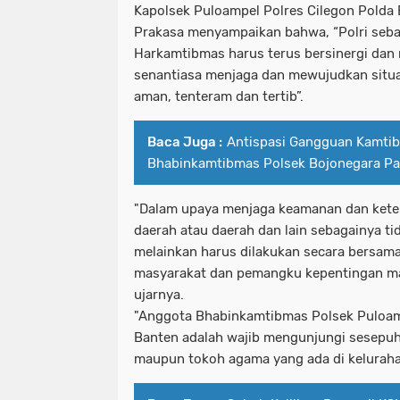
Kapolsek Puloampel Polres Cilegon Polda
Prakasa menyampaikan bahwa, “Polri seb
Harkamtibmas harus terus bersinergi dan
senantiasa menjaga dan mewujudkan situ
aman, tenteram dan tertib”.
Baca Juga :
Antispasi Gangguan Kamti
Bhabinkamtibmas Polsek Bojonegara Patr
"Dalam upaya menjaga keamanan dan keter
daerah atau daerah dan lain sebagainya ti
melainkan harus dilakukan secara bersam
masyarakat dan pemangku kepentingan ma
ujarnya.
"Anggota Bhabinkamtibmas Polsek Puloamp
Banten adalah wajib mengunjungi sesepuh
maupun tokoh agama yang ada di kelurahan