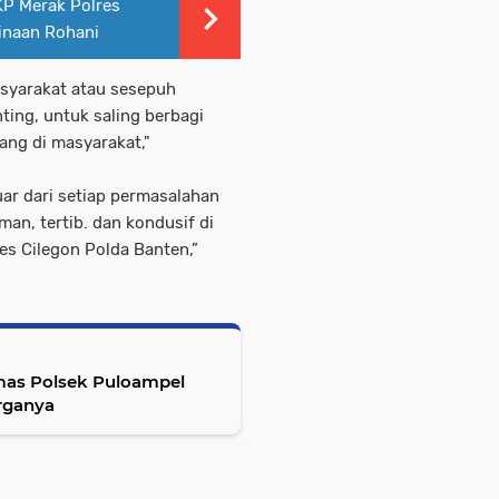
SKP Merak Polres
inaan Rohani
asyarakat atau sesepuh
ing, untuk saling berbagi
ang di masyarakat,"
uar dari setiap permasalahan
an, tertib. dan kondusif di
s Cilegon Polda Banten,”
mas Polsek Puloampel
rganya