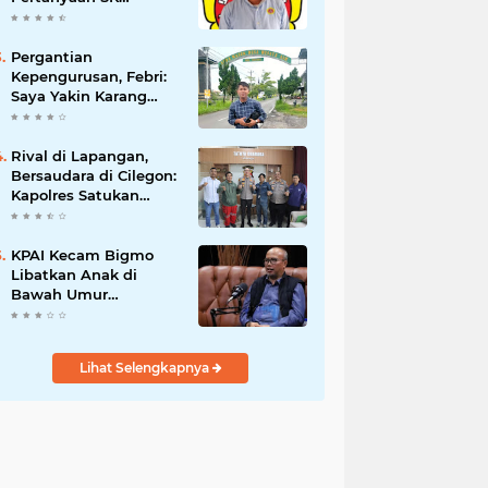
Karetaker dan Urgensi
MWKT, Saat Suasana
Berduka
Pergantian
Kepengurusan, Febri:
Saya Yakin Karang
Taruna Wanakarsa
Dibawah
Kepemimpinan Bung
Rival di Lapangan,
Entus Jauh Membawa
Bersaudara di Cilegon:
Manfaat
Kapolres Satukan
Viking dan Jak Mania
Demi Nobar Damai
Piala Presiden 2026
KPAI Kecam Bigmo
Libatkan Anak di
Bawah Umur
Promosikan Liquid
Vape, Minta Aparat
Bertindak Tegas
Lihat Selengkapnya