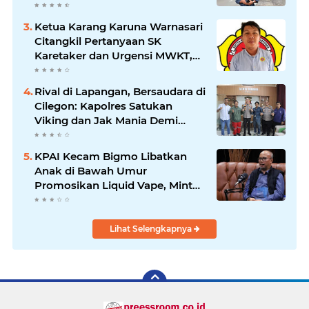
Kepemimpinan Bung Entus
Jauh Membawa Manfaat
Ketua Karang Karuna Warnasari
Citangkil Pertanyaan SK
Karetaker dan Urgensi MWKT,
Saat Suasana Berduka
Rival di Lapangan, Bersaudara di
Cilegon: Kapolres Satukan
Viking dan Jak Mania Demi
Nobar Damai Piala Presiden
2026
KPAI Kecam Bigmo Libatkan
Anak di Bawah Umur
Promosikan Liquid Vape, Minta
Aparat Bertindak Tegas
Lihat Selengkapnya